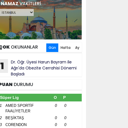
NAMAZ
VAKİTLERİ
ÇOK
OKUNANLAR
Gün
Hafta
Ay
Dr. Öğr. Üyesi Harun Bayram ile
1
Ağrı'da Obezite Cerrahisi Dönemi
Başladı
PUAN
DURUMU
Süper Lig
O
P
1
AMED SPORTİF
0
0
FAALİYETLER
2
BEŞİKTAŞ
0
0
3
CORENDON
0
0