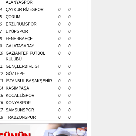
ALANYASPOR
4
ÇAYKUR RİZESPOR
0
0
5
ÇORUM
0
0
6
ERZURUMSPOR
0
0
7
EYÜPSPOR
0
0
8
FENERBAHÇE
0
0
9
GALATASARAY
0
0
10
GAZİANTEP FUTBOL
0
0
KULÜBÜ
11
GENÇLERBİRLİĞİ
0
0
12
GÖZTEPE
0
0
13
İSTANBUL BAŞAKŞEHİR
0
0
14
KASIMPAŞA
0
0
15
KOCAELİSPOR
0
0
16
KONYASPOR
0
0
17
SAMSUNSPOR
0
0
18
TRABZONSPOR
0
0