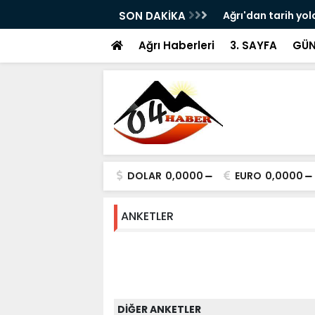
ram ile Ağrı'da Obezite Cerrahisi Dönemi
SON DAKİKA
Ağrı'dan tarih yol
Ağrı Haberleri
3. SAYFA
GÜN
DOLAR
0,0000
EURO
0,0000
ANKETLER
DİĞER ANKETLER