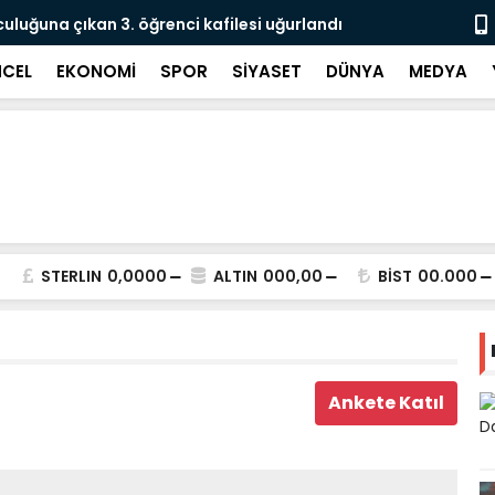
culuğuna çıkan 3. öğrenci kafilesi uğurlandı
Doğubayazıt
Süreci Başl
CEL
EKONOMİ
SPOR
SİYASET
DÜNYA
MEDYA
STERLIN
0,0000
ALTIN
000,00
BİST
00.000