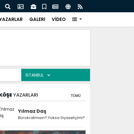
 Kekiği İçin Tarihi Adım: Coğrafi İşaret ve Markalaşma
Ağrı 
adı
Prot
YAZARLAR
GALERİ
VİDEO
KÖŞE
YAZARLARI
TÜMÜ
Yılmaz Daş
Bürokratmısın? Yoksa Siyasetçimi?