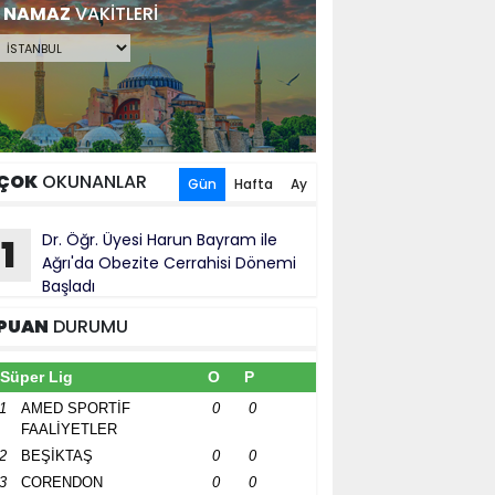
NAMAZ
VAKİTLERİ
ÇOK
OKUNANLAR
Gün
Hafta
Ay
Dr. Öğr. Üyesi Harun Bayram ile
1
Ağrı'da Obezite Cerrahisi Dönemi
Başladı
PUAN
DURUMU
Süper Lig
O
P
1
AMED SPORTİF
0
0
FAALİYETLER
2
BEŞİKTAŞ
0
0
3
CORENDON
0
0