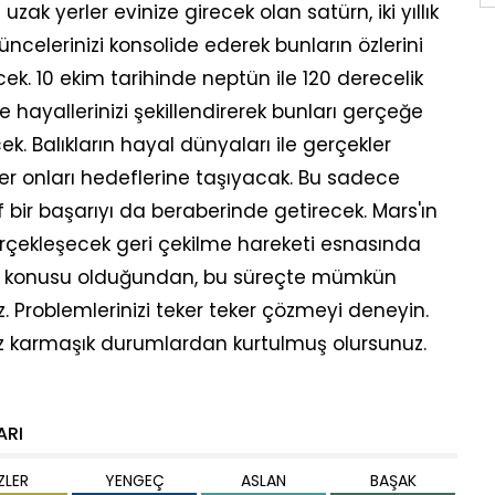
zak yerler evinize girecek olan satürn, iki yıllık
üncelerinizi konsolide ederek bunların özlerini
k. 10 ekim tarihinde neptün ile 120 derecelik
 hayallerinizi şekillendirerek bunları gerçeğe
ek. Balıkların hayal dünyaları ile gerçekler
şler onları hedeflerine taşıyacak. Bu sadece
f bir başarıyı da beraberinde getirecek. Mars'ın
rçekleşecek geri çekilme hareketi esnasında
öz konusu olduğundan, bu süreçte mümkün
 Problemlerinizi teker teker çözmeyi deneyin.
 karmaşık durumlardan kurtulmuş olursunuz.
ARI
İZLER
YENGEÇ
ASLAN
BAŞAK