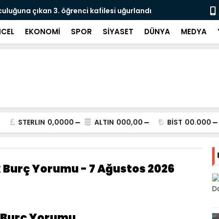
culuğuna çıkan 3. öğrenci kafilesi uğurlandı
Doğubayazıt
Süreci Başl
CEL
EKONOMİ
SPOR
SİYASET
DÜNYA
MEDYA
STERLIN
0,0000
ALTIN
000,00
BİST
00.000
 Burç Yorumu - 7 Ağustos 2026
k Burç Yorumu