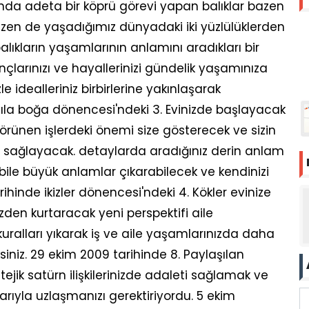
da adeta bir köprü görevi yapan balıklar bazen
azen de yaşadığımız dünyadaki iki yüzlülüklerden
 balıkların yaşamlarının anlamını aradıkları bir
ançlarınızı ve hayallerinizi gündelik yaşamınıza
e idealleriniz birbirlerine yakınlaşarak
yıla boğa dönencesi'ndeki 3. Evinizde başlayacak
örünen işlerdeki önemi size gösterecek ve sizin
sağlayacak. detaylarda aradığınız derin anlam
le büyük anlamlar çıkarabilecek ve kendinizi
arihinde ikizler dönencesi'ndeki 4. Kökler evinize
izden kurtaracak yeni perspektifi aile
kuralları yıkarak iş ve aile yaşamlarınızda daha
siniz. 29 ekim 2009 tarihinde 8. Paylaşılan
tejik satürn ilişkilerinizde adaleti sağlamak ve
arıyla uzlaşmanızı gerektiriyordu. 5 ekim