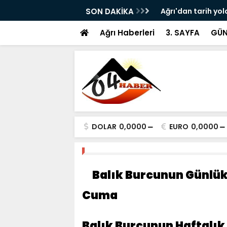
ram ile Ağrı'da Obezite Cerrahisi Dönemi
SON DAKİKA
Ağrı'dan tarih yol
Ağrı Haberleri
3. SAYFA
GÜN
DOLAR
0,0000
EURO
0,0000
Balık Burcunun Günlük
Cuma
Balık Burcunun Haftalı