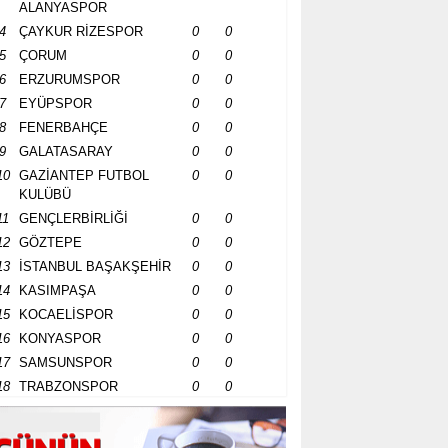
ALANYASPOR
4
ÇAYKUR RİZESPOR
0
0
5
ÇORUM
0
0
6
ERZURUMSPOR
0
0
7
EYÜPSPOR
0
0
8
FENERBAHÇE
0
0
9
GALATASARAY
0
0
10
GAZİANTEP FUTBOL
0
0
KULÜBÜ
11
GENÇLERBİRLİĞİ
0
0
12
GÖZTEPE
0
0
13
İSTANBUL BAŞAKŞEHİR
0
0
14
KASIMPAŞA
0
0
15
KOCAELİSPOR
0
0
16
KONYASPOR
0
0
17
SAMSUNSPOR
0
0
18
TRABZONSPOR
0
0