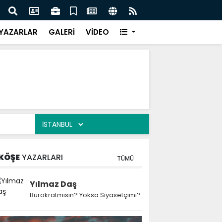
 Kekiği İçin Tarihi Adım: Coğrafi İşaret ve Markalaşma
Ağrı 
adı
Prot
YAZARLAR
GALERİ
VİDEO
KÖŞE
YAZARLARI
TÜMÜ
Yılmaz Daş
Bürokratmısın? Yoksa Siyasetçimi?