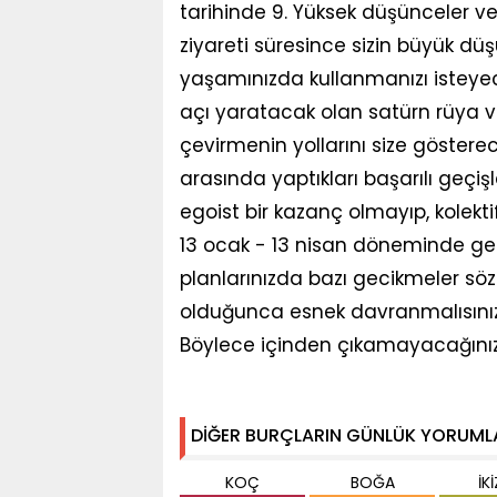
tarihinde 9. Yüksek düşünceler ve u
ziyareti süresince sizin büyük düş
yaşamınızda kullanmanızı isteyece
açı yaratacak olan satürn rüya ve
çevirmenin yollarını size gösterec
arasında yaptıkları başarılı geçi
egoist bir kazanç olmayıp, kolekti
13 ocak - 13 nisan döneminde ge
planlarınızda bazı gecikmeler s
olduğunca esnek davranmalısınız.
Böylece içinden çıkamayacağınız
DİĞER BURÇLARIN GÜNLÜK YORUML
KOÇ
BOĞA
İK