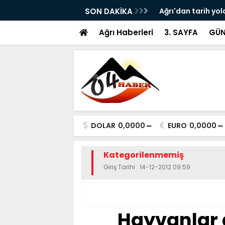
ram ile Ağrı'da Obezite Cerrahisi Dönemi
SON DAKİKA
Ağrı'dan tarih yol
Ağrı Haberleri
3. SAYFA
GÜN
DOLAR
0,0000
EURO
0,0000
Kategorilenmemiş
Giriş Tarihi : 14-12-2012 09:59
Hayvanlar 