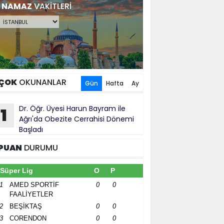
NAMAZ
VAKİTLERİ
ÇOK
OKUNANLAR
Gün
Hafta
Ay
Dr. Öğr. Üyesi Harun Bayram ile
1
Ağrı'da Obezite Cerrahisi Dönemi
Başladı
PUAN
DURUMU
Süper Lig
O
P
1
AMED SPORTİF
0
0
FAALİYETLER
2
BEŞİKTAŞ
0
0
3
CORENDON
0
0