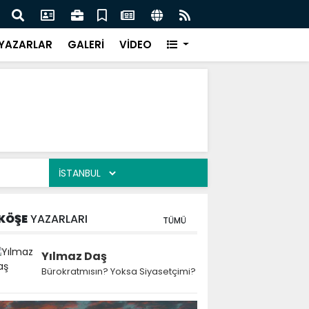
 Kekiği İçin Tarihi Adım: Coğrafi İşaret ve Markalaşma
Ağrı 
adı
Prot
YAZARLAR
GALERİ
VİDEO
KÖŞE
YAZARLARI
TÜMÜ
Yılmaz Daş
Bürokratmısın? Yoksa Siyasetçimi?