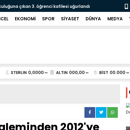
culuğuna çıkan 3. öğrenci kafilesi uğurlandı
Doğubayazıt
Süreci Başl
CEL
EKONOMİ
SPOR
SİYASET
DÜNYA
MEDYA
STERLIN
0,0000
ALTIN
000,00
BİST
00.000
aleminden 2012'ye