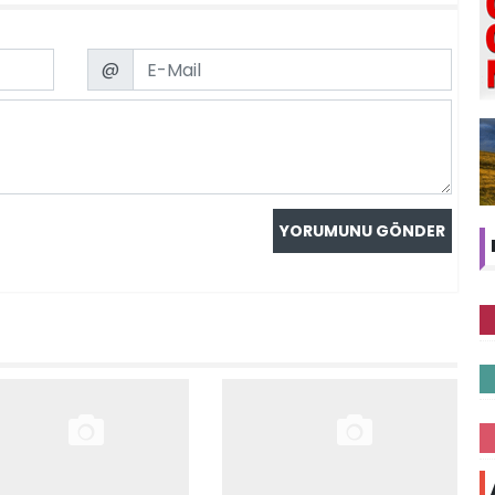
Email
@