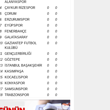
ALANYASPOR
4
ÇAYKUR RİZESPOR
0
0
5
ÇORUM
0
0
6
ERZURUMSPOR
0
0
7
EYÜPSPOR
0
0
8
FENERBAHÇE
0
0
9
GALATASARAY
0
0
10
GAZİANTEP FUTBOL
0
0
KULÜBÜ
11
GENÇLERBİRLİĞİ
0
0
12
GÖZTEPE
0
0
13
İSTANBUL BAŞAKŞEHİR
0
0
14
KASIMPAŞA
0
0
15
KOCAELİSPOR
0
0
16
KONYASPOR
0
0
17
SAMSUNSPOR
0
0
18
TRABZONSPOR
0
0