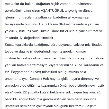
mekanlar da bulunulduğunun hiçbir zaman unutulmaması
gerektiğinin altını çizen AŞANTUĞRUL alışveriş ve dünya
işlerinin, umrecileri tavaftan ve ibadetten alıkoymaması
tavsiyesinde bulundu. Hafız Cesim “Kutsal mekânlara yapılan
yolculuk, kutlu bir yolculuktur. Umre bizler için büyük bir fırsat ve
imkândır, iyi değerlendirilmelidir.
Kutsal topraklarda kaldığımız süre boyunca, vakitlerimizi ibadet,
tevbe ve dua ile iyi değerlendirmemiz gerekir. Kimseyi
incitmeden sabırlı olmalı, insanların kusurlarını araştırmamalı ve
yapılan hataları affetmeliyiz. Ziyaretlerimizde Yüce Yaradanın ve
Hz. Peygamber’in (sav) misafirleri olduğumuzun asla
unutmamalıyız. Cenab-ı Hak hayırla gidip hayırla dönmeyi ve
umreden elde ettiğimiz kazanımları ömür boyu sürdürmeyi nasib
etsin” dedi. 22 şubatta kutsal beldelere yolculuğun başlayacağı
belirtildi. Yoğun katılımla gerçekleştirilen seminerin sonunda
umreciler seminerin çok faydalı olduğunu belirterek Eleşkirt