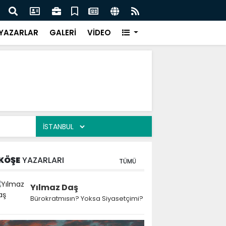
 Kekiği İçin Tarihi Adım: Coğrafi İşaret ve Markalaşma
Ağrı 
adı
Prot
YAZARLAR
GALERİ
VİDEO
KÖŞE
YAZARLARI
TÜMÜ
Yılmaz Daş
Bürokratmısın? Yoksa Siyasetçimi?