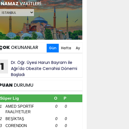
NAMAZ
VAKİTLERİ
ÇOK
OKUNANLAR
Gün
Hafta
Ay
Dr. Öğr. Üyesi Harun Bayram ile
1
Ağrı'da Obezite Cerrahisi Dönemi
Başladı
PUAN
DURUMU
Süper Lig
O
P
1
AMED SPORTİF
0
0
FAALİYETLER
2
BEŞİKTAŞ
0
0
3
CORENDON
0
0