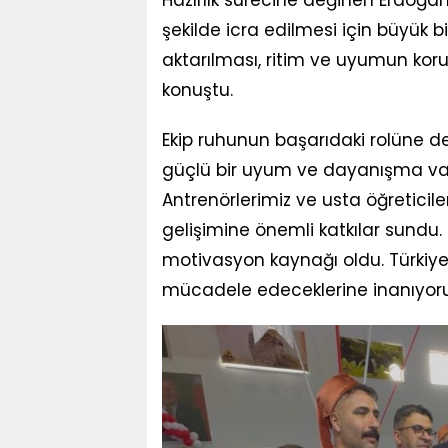
Hazırlık sürecine değinen Erdoğan,
şekilde icra edilmesi için büyük bir
aktarılması, ritim ve uyumun koru
konuştu.
Ekip ruhunun başarıdaki rolüne d
güçlü bir uyum ve dayanışma va
Antrenörlerimiz ve usta öğreticil
gelişimine önemli katkılar sundu. 
motivasyon kaynağı oldu. Türkiye 
mücadele edeceklerine inanıyoruz.