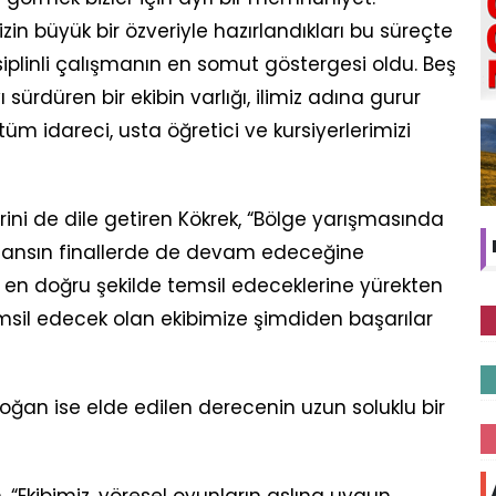
in büyük bir özveriyle hazırlandıkları bu süreçte
iplinli çalışmanın en somut göstergesi oldu. Beş
yı sürdüren bir ekibin varlığı, ilimiz adına gurur
üm idareci, usta öğretici ve kursiyerlerimizi
ilerini de dile getiren Kökrek, “Bölge yarışmasında
mansın finallerde de devam edeceğine
i en doğru şekilde temsil edeceklerine yürekten
 temsil edecek olan ekibimize şimdiden başarılar
rdoğan ise elde edilen derecenin uzun soluklu bir