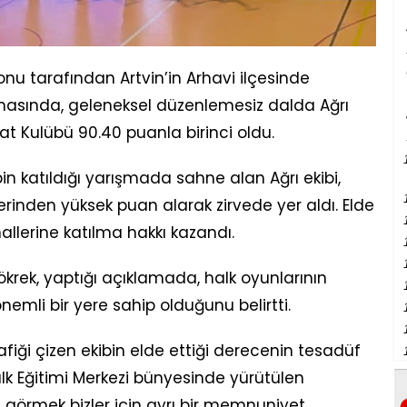
nu tarafından Artvin’in Arhavi ilçesinde
masında, geleneksel düzenlemesiz dalda Ağrı
at Kulübü 90.40 puanla birinci oldu.
n katıldığı yarışmada sahne alan Ağrı ekibi,
erinden yüksek puan alarak zirvede yer aldı. Elde
nallerine katılma hakkı kazandı.
Kökrek, yaptığı açıklamada, halk oyunlarının
nemli bir yere sahip olduğunu belirtti.
grafiği çizen ekibin elde ettiği derecenin tesadüf
lk Eğitimi Merkezi bünyesinde yürütülen
görmek bizler için ayrı bir memnuniyet.