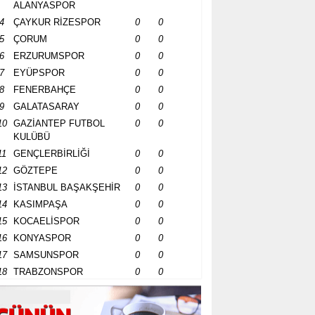
ALANYASPOR
4
ÇAYKUR RİZESPOR
0
0
5
ÇORUM
0
0
6
ERZURUMSPOR
0
0
7
EYÜPSPOR
0
0
8
FENERBAHÇE
0
0
9
GALATASARAY
0
0
10
GAZİANTEP FUTBOL
0
0
KULÜBÜ
11
GENÇLERBİRLİĞİ
0
0
12
GÖZTEPE
0
0
13
İSTANBUL BAŞAKŞEHİR
0
0
14
KASIMPAŞA
0
0
15
KOCAELİSPOR
0
0
16
KONYASPOR
0
0
17
SAMSUNSPOR
0
0
18
TRABZONSPOR
0
0