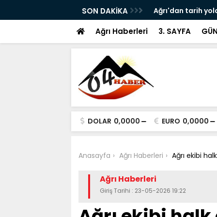
ram ile Ağrı'da Obezite Cerrahisi Dönemi
SON DAKİKA
Ağrı'dan tarih yol
Ağrı Haberleri
3. SAYFA
GÜN
DOLAR
0,0000
EURO
0,0000
Anasayfa
Ağrı Haberleri
Ağrı ekibi hal
Ağrı Haberleri
Giriş Tarihi : 23-05-2026 19:22
Ağrı ekibi hal