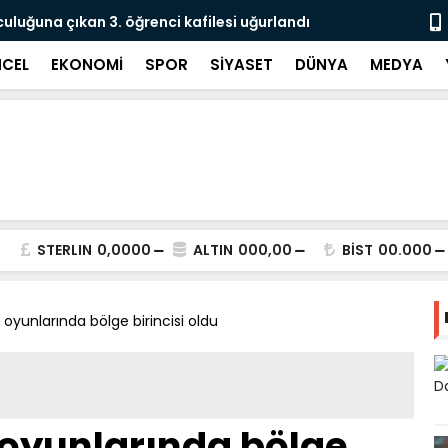
culuğuna çıkan 3. öğrenci kafilesi uğurlandı
Doğubayazıt
Süreci Başl
CEL
EKONOMİ
SPOR
SİYASET
DÜNYA
MEDYA
STERLIN
0,0000
ALTIN
000,00
BİST
00.000
k oyunlarında bölge birincisi oldu
k oyunlarında bölge