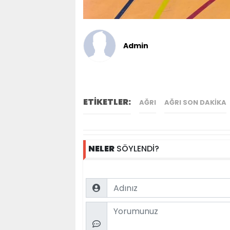
Admin
ETİKETLER:
AĞRI
AĞRI SON DAKIKA
NELER
SÖYLENDİ?
Name
Comment