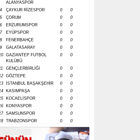
ALANYASPOR
4
ÇAYKUR RİZESPOR
0
0
5
ÇORUM
0
0
6
ERZURUMSPOR
0
0
7
EYÜPSPOR
0
0
8
FENERBAHÇE
0
0
9
GALATASARAY
0
0
10
GAZİANTEP FUTBOL
0
0
KULÜBÜ
11
GENÇLERBİRLİĞİ
0
0
12
GÖZTEPE
0
0
13
İSTANBUL BAŞAKŞEHİR
0
0
14
KASIMPAŞA
0
0
15
KOCAELİSPOR
0
0
16
KONYASPOR
0
0
17
SAMSUNSPOR
0
0
18
TRABZONSPOR
0
0