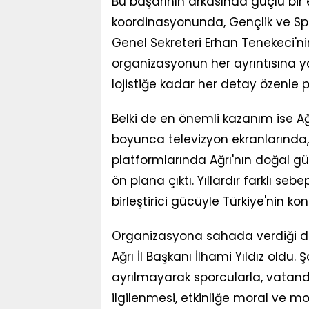
Bu başarının arkasında güçlü bir e
koordinasyonunda, Gençlik ve Spor
Genel Sekreteri Erhan Tenekeci'nin 
organizasyonun her ayrıntısına 
lojistiğe kadar her detay özenle 
Belki de en önemli kazanım ise Ağr
boyunca televizyon ekranlarında
platformlarında Ağrı'nın doğal güzel
ön plana çıktı. Yıllardır farklı s
birleştirici gücüyle Türkiye'nin ko
Organizasyona sahada verdiği des
Ağrı İl Başkanı İlhami Yıldız ol
ayrılmayarak sporcularla, vatand
ilgilenmesi, etkinliğe moral ve m