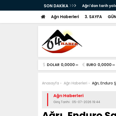
ram ile Ağrı'da Obezite Cerrahisi Dönemi
SON DAKİKA
Ağrı'dan tarih yol
Ağrı Haberleri
3. SAYFA
GÜN
DOLAR
0,0000
EURO
0,0000
Anasayfa
Ağrı Haberleri
Ağrı, Enduro
Ağrı Haberleri
Giriş Tarihi : 05-07-2026 19:44
Ağrı, Enduro 