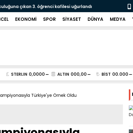
culuğuna çıkan 3. öğrenci kafilesi uğurlandı
Doğubayazıt
Süreci Başl
CEL
EKONOMİ
SPOR
SİYASET
DÜNYA
MEDYA
STERLIN
0,0000
ALTIN
000,00
BİST
00.000
 Şampiyonasıyla Türkiye'ye Örnek Oldu
Şampiyonasıyla