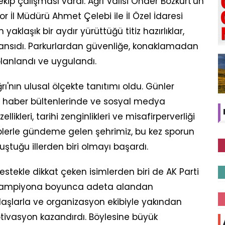
kip çalışması vardı. Ağrı Valisi Önder Bozkurt'un
 İl Müdürü Ahmet Çelebi ile İl Özel İdaresi
yaklaşık bir aydır yürüttüğü titiz hazırlıklar,
yansıdı. Parkurlardan güvenliğe, konaklamadan
planlandı ve uygulandı.
ı'nın ulusal ölçekte tanıtımı oldu. Günler
, haber bültenlerinde ve sosyal medya
likleri, tarihi zenginlikleri ve misafirperverliği
ebeplerle gündeme gelen şehrimiz, bu kez sporun
nuştuğu illerden biri olmayı başardı.
tekle dikkat çeken isimlerden biri de AK Parti
du. Şampiyona boyunca adeta alandan
aşlarla ve organizasyon ekibiyle yakından
otivasyon kazandırdı. Böylesine büyük