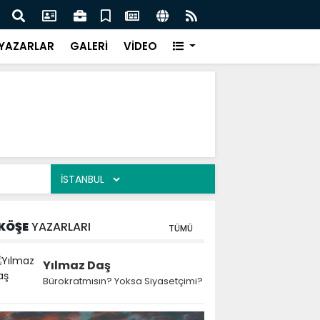
 Kekiği İçin Tarihi Adım: Coğrafi İşaret ve Markalaşma
Ağrı 
adı
Prot
YAZARLAR
GALERİ
VİDEO
KÖŞE
YAZARLARI
TÜMÜ
Yılmaz Daş
Bürokratmısın? Yoksa Siyasetçimi?