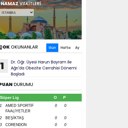
NAMAZ
VAKİTLERİ
ÇOK
OKUNANLAR
Gün
Hafta
Ay
Dr. Öğr. Üyesi Harun Bayram ile
1
Ağrı'da Obezite Cerrahisi Dönemi
Başladı
PUAN
DURUMU
Süper Lig
O
P
1
AMED SPORTİF
0
0
FAALİYETLER
2
BEŞİKTAŞ
0
0
3
CORENDON
0
0