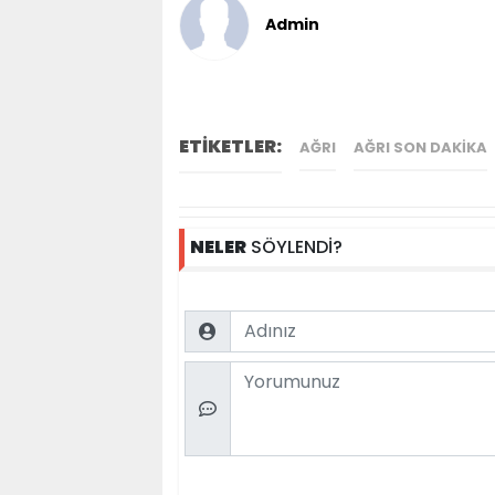
Admin
ETİKETLER:
AĞRI
AĞRI SON DAKIKA
NELER
SÖYLENDİ?
Name
Comment