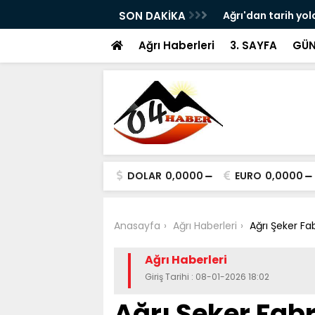
ram ile Ağrı'da Obezite Cerrahisi Dönemi
SON DAKİKA
Ağrı'dan tarih yol
Ağrı Haberleri
3. SAYFA
GÜN
DOLAR
0,0000
EURO
0,0000
Anasayfa
Ağrı Haberleri
Ağrı Şeker Fab
Ağrı Haberleri
Giriş Tarihi : 08-01-2026 18:02
Ağrı Şeker Fabr