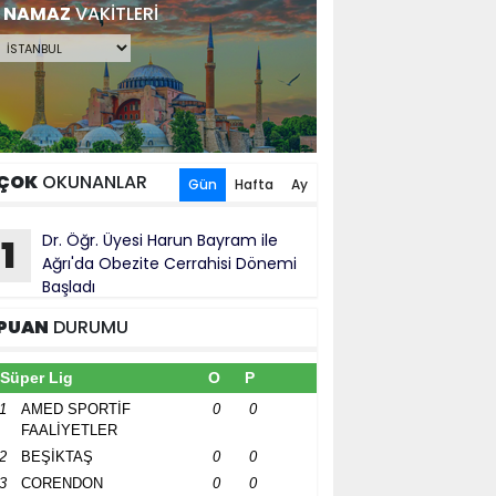
NAMAZ
VAKİTLERİ
ÇOK
OKUNANLAR
Gün
Hafta
Ay
Dr. Öğr. Üyesi Harun Bayram ile
1
Ağrı'da Obezite Cerrahisi Dönemi
Başladı
PUAN
DURUMU
Süper Lig
O
P
1
AMED SPORTİF
0
0
FAALİYETLER
2
BEŞİKTAŞ
0
0
3
CORENDON
0
0