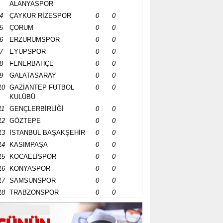
ALANYASPOR
4
ÇAYKUR RİZESPOR
0
0
5
ÇORUM
0
0
6
ERZURUMSPOR
0
0
7
EYÜPSPOR
0
0
8
FENERBAHÇE
0
0
9
GALATASARAY
0
0
10
GAZİANTEP FUTBOL
0
0
KULÜBÜ
11
GENÇLERBİRLİĞİ
0
0
12
GÖZTEPE
0
0
13
İSTANBUL BAŞAKŞEHİR
0
0
14
KASIMPAŞA
0
0
15
KOCAELİSPOR
0
0
16
KONYASPOR
0
0
17
SAMSUNSPOR
0
0
18
TRABZONSPOR
0
0