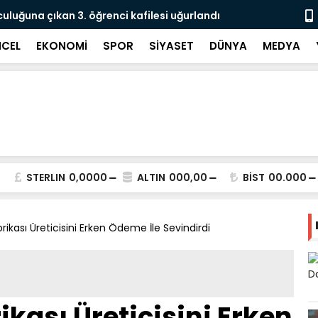
culuğuna çıkan 3. öğrenci kafilesi uğurlandı
Doğubayazıt
Süreci Başl
CEL
EKONOMİ
SPOR
SİYASET
DÜNYA
MEDYA
STERLIN
0,0000
ALTIN
000,00
BİST
00.000
rikası Üreticisini Erken Ödeme İle Sevindirdi
ikası Üreticisini Erken