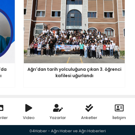
'da
Ağrı'dan tarih yolculuğuna çıkan 3. öğrenci
ı
kafilesi uğurlandı
riler
Video
Yazarlar
Anketler
İletişim
04Haber - Ağrı Haber ve Ağrı Haberleri