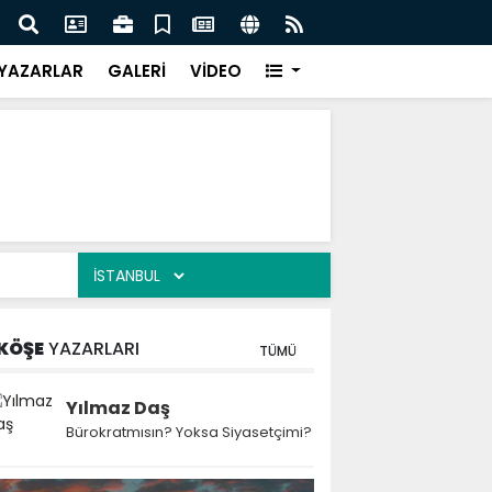
 Kekiği İçin Tarihi Adım: Coğrafi İşaret ve Markalaşma
Ağrı 
adı
Prot
YAZARLAR
GALERİ
VİDEO
KÖŞE
YAZARLARI
TÜMÜ
Yılmaz Daş
Bürokratmısın? Yoksa Siyasetçimi?