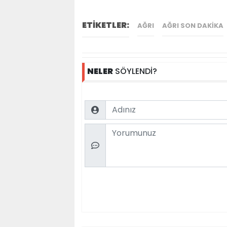
ETİKETLER:
AĞRI
AĞRI SON DAKIKA
NELER
SÖYLENDİ?
Name
Comment