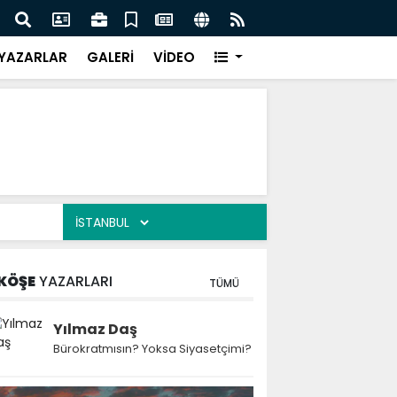
esi Harun Bayram ile Ağrı'da Obezite Cerrahisi Dönemi
Ağrı'
YAZARLAR
GALERİ
VİDEO
KÖŞE
YAZARLARI
TÜMÜ
Yılmaz Daş
Bürokratmısın? Yoksa Siyasetçimi?