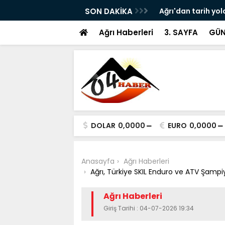
ram ile Ağrı'da Obezite Cerrahisi Dönemi
SON DAKİKA
Ağrı'dan tarih yol
Ağrı Haberleri
3. SAYFA
GÜN
DOLAR
0,0000
EURO
0,0000
Anasayfa
Ağrı Haberleri
Ağrı, Türkiye SKIL Enduro ve ATV Şampiy
Ağrı Haberleri
Giriş Tarihi : 04-07-2026 19:34