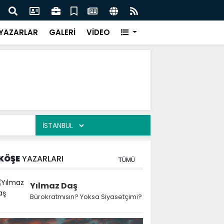
 Kekiği İçin Tarihi Adım: Coğrafi İşaret ve Markalaşma
Ağrı 
adı
Prot
YAZARLAR
GALERİ
VİDEO
KÖŞE
YAZARLARI
TÜMÜ
Yılmaz Daş
Bürokratmısın? Yoksa Siyasetçimi?