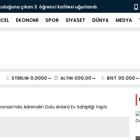
culuğuna çıkan 3. öğrenci kafilesi uğurlandı
Doğubayazıt
Süreci Başl
CEL
EKONOMİ
SPOR
SİYASET
DÜNYA
MEDYA
STERLIN
0,0000
ALTIN
000,00
BİST
00.000
onası'nda Adrenalin Dolu Anlara Ev Sahipliği Yaptı