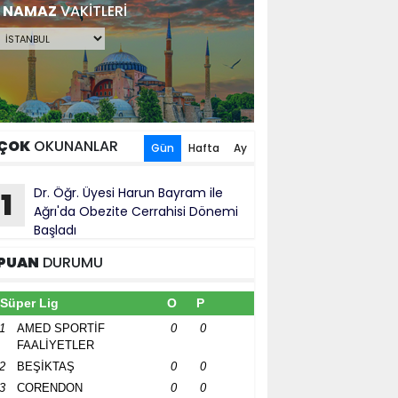
NAMAZ
VAKİTLERİ
ÇOK
OKUNANLAR
Gün
Hafta
Ay
Dr. Öğr. Üyesi Harun Bayram ile
1
Ağrı'da Obezite Cerrahisi Dönemi
Başladı
PUAN
DURUMU
Süper Lig
O
P
1
AMED SPORTİF
0
0
FAALİYETLER
2
BEŞİKTAŞ
0
0
3
CORENDON
0
0