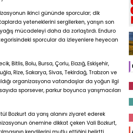
nizasyonun ikinci gününde sporcular; dik
plarda yeteneklerini sergilerken, yarışın son
 yağış mücadeleyi daha da zorlaştırdı. Enduro
ategorisindeki sporcular da izleyenlere heyecan
k, Bitlis, Bolu, Bursa, Çorlu, Elazığ, Eskişehir,
Muğla, Rize, Sakarya, Sivas, Tekirdağ, Trabzon ve
ıldığı organizasyona vatandaşlar da yoğun ilgi
k sayıda sporsever, parkur boyunca yarışmacıları
etül Bozkurt da yarış alanını ziyaret ederek
anizasyonun önemine dikkat çeken Vali Bozkurt,
asının kendilerini mutlu ettiğini belirtti.