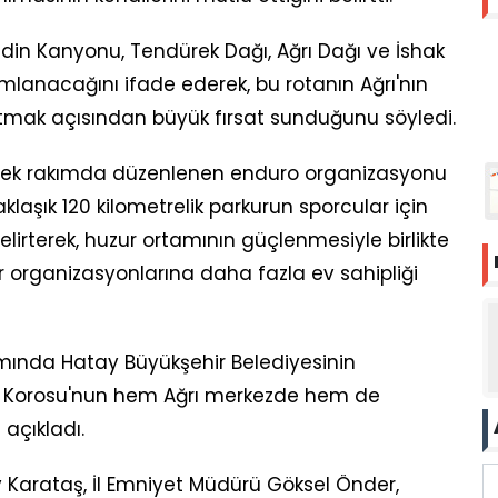
yadin Kanyonu, Tendürek Dağı, Ağrı Dağı ve İshak
anacağını ifade ederek, bu rotanın Ağrı'nın
anıtmak açısından büyük fırsat sunduğunu söyledi.
sek rakımda düzenlenen enduro organizasyonu
laşık 120 kilometrelik parkurun sporcular için
irterek, huzur ortamının güçlenmesiyle birlikte
or organizasyonlarına daha fazla ev sahipliği
samında Hatay Büyükşehir Belediyesinin
er Korosu'nun hem Ağrı merkezde hem de
açıkladı.
 Karataş, İl Emniyet Müdürü Göksel Önder,