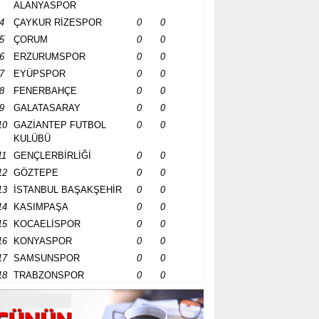
ALANYASPOR
4
ÇAYKUR RİZESPOR
0
0
5
ÇORUM
0
0
6
ERZURUMSPOR
0
0
7
EYÜPSPOR
0
0
8
FENERBAHÇE
0
0
9
GALATASARAY
0
0
10
GAZİANTEP FUTBOL
0
0
KULÜBÜ
11
GENÇLERBİRLİĞİ
0
0
12
GÖZTEPE
0
0
13
İSTANBUL BAŞAKŞEHİR
0
0
14
KASIMPAŞA
0
0
15
KOCAELİSPOR
0
0
16
KONYASPOR
0
0
17
SAMSUNSPOR
0
0
18
TRABZONSPOR
0
0