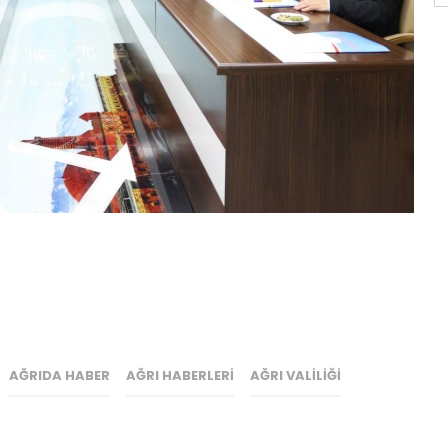
AĞRIDA HABER
AĞRI HABERLERI
AĞRI VALILIĞI