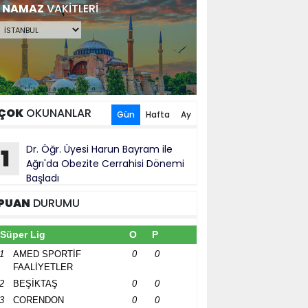
NAMAZ
VAKİTLERİ
ÇOK
OKUNANLAR
Gün
Hafta
Ay
Dr. Öğr. Üyesi Harun Bayram ile
1
Ağrı'da Obezite Cerrahisi Dönemi
Başladı
PUAN
DURUMU
Süper Lig
O
P
1
AMED SPORTİF
0
0
FAALİYETLER
2
BEŞİKTAŞ
0
0
3
CORENDON
0
0