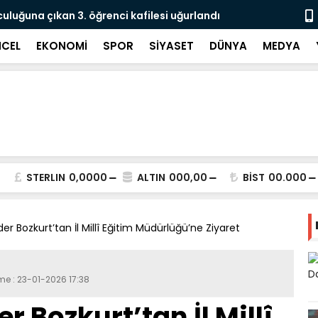
culuğuna çıkan 3. öğrenci kafilesi uğurlandı
Doğubayazıt
Süreci Başl
CEL
EKONOMİ
SPOR
SİYASET
DÜNYA
MEDYA
STERLIN
0,0000
ALTIN
000,00
BİST
00.000
der Bozkurt’tan İl Millî Eğitim Müdürlüğü’ne Ziyaret
me : 23-01-2026 17:38
r Bozkurt’tan İl Millî