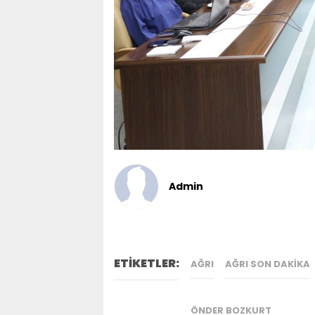
Admin
ETİKETLER:
AĞRI
AĞRI SON DAKIKA
ÖNDER BOZKURT