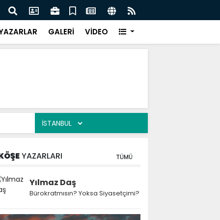
 Kekiği İçin Tarihi Adım: Coğrafi İşaret ve Markalaşma
Ağrı 
adı
Prot
YAZARLAR
GALERİ
VİDEO
KÖŞE
YAZARLARI
TÜMÜ
Yılmaz Daş
Bürokratmısın? Yoksa Siyasetçimi?