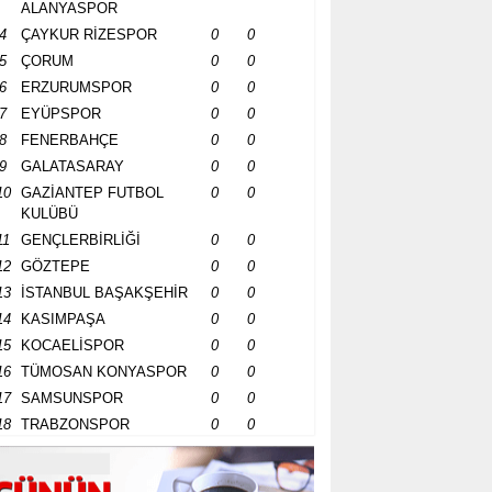
ALANYASPOR
4
ÇAYKUR RİZESPOR
0
0
5
ÇORUM
0
0
6
ERZURUMSPOR
0
0
7
EYÜPSPOR
0
0
8
FENERBAHÇE
0
0
9
GALATASARAY
0
0
10
GAZİANTEP FUTBOL
0
0
KULÜBÜ
11
GENÇLERBİRLİĞİ
0
0
12
GÖZTEPE
0
0
13
İSTANBUL BAŞAKŞEHİR
0
0
14
KASIMPAŞA
0
0
15
KOCAELİSPOR
0
0
16
TÜMOSAN KONYASPOR
0
0
17
SAMSUNSPOR
0
0
18
TRABZONSPOR
0
0