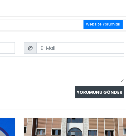
Website Yorumları
Email
@