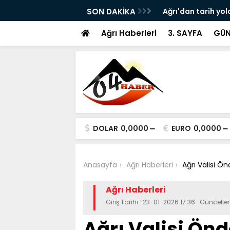
ram ile Ağrı'da Obezite Cerrahisi Dönemi
SON DAKİKA
Ağrı'dan tarih yol
Ağrı Haberleri
3. SAYFA
GÜN
DOLAR
0,0000
EURO
0,0000
Anasayfa
Ağrı Haberleri
Ağrı Valisi Ön
Ağrı Haberleri
Giriş Tarihi : 23-01-2026 17:36 Güncelle
Ağrı Valisi Önde