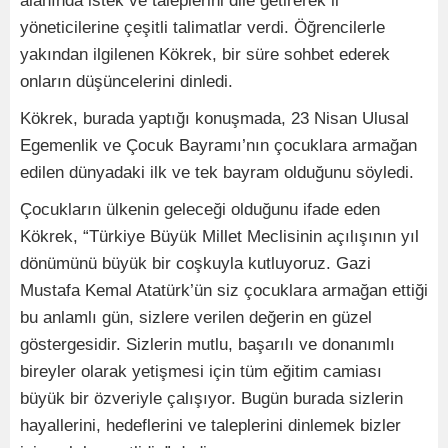
alanında istek ve taleplerini dile getirerek il
yöneticilerine çeşitli talimatlar verdi. Öğrencilerle
yakından ilgilenen Kökrek, bir süre sohbet ederek
onların düşüncelerini dinledi.
Kökrek, burada yaptığı konuşmada, 23 Nisan Ulusal
Egemenlik ve Çocuk Bayramı’nın çocuklara armağan
edilen dünyadaki ilk ve tek bayram olduğunu söyledi.
Çocukların ülkenin geleceği olduğunu ifade eden
Kökrek, “Türkiye Büyük Millet Meclisinin açılışının yıl
dönümünü büyük bir coşkuyla kutluyoruz. Gazi
Mustafa Kemal Atatürk’ün siz çocuklara armağan ettiği
bu anlamlı gün, sizlere verilen değerin en güzel
göstergesidir. Sizlerin mutlu, başarılı ve donanımlı
bireyler olarak yetişmesi için tüm eğitim camiası
büyük bir özveriyle çalışıyor. Bugün burada sizlerin
hayallerini, hedeflerini ve taleplerini dinlemek bizler