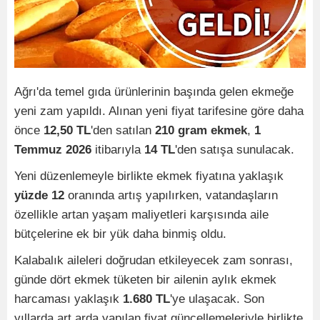
Ağrı'da temel gıda ürünlerinin başında gelen ekmeğe
yeni zam yapıldı. Alınan yeni fiyat tarifesine göre daha
önce
12,50 TL
'den satılan
210 gram ekmek
,
1
Temmuz 2026
itibarıyla
14 TL
'den satışa sunulacak.
Yeni düzenlemeyle birlikte ekmek fiyatına yaklaşık
yüzde 12
oranında artış yapılırken, vatandaşların
özellikle artan yaşam maliyetleri karşısında aile
bütçelerine ek bir yük daha binmiş oldu.
Kalabalık aileleri doğrudan etkileyecek zam sonrası,
günde dört ekmek tüketen bir ailenin aylık ekmek
harcaması yaklaşık
1.680 TL
'ye ulaşacak. Son
yıllarda art arda yapılan fiyat güncellemeleriyle birlikte