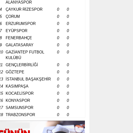
ALANYASPOR
4
ÇAYKUR RİZESPOR
0
0
5
ÇORUM
0
0
6
ERZURUMSPOR
0
0
7
EYÜPSPOR
0
0
8
FENERBAHÇE
0
0
9
GALATASARAY
0
0
10
GAZİANTEP FUTBOL
0
0
KULÜBÜ
11
GENÇLERBİRLİĞİ
0
0
12
GÖZTEPE
0
0
13
İSTANBUL BAŞAKŞEHİR
0
0
14
KASIMPAŞA
0
0
15
KOCAELİSPOR
0
0
16
KONYASPOR
0
0
17
SAMSUNSPOR
0
0
18
TRABZONSPOR
0
0