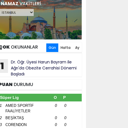
NAMAZ
VAKİTLERİ
ÇOK
OKUNANLAR
Gün
Hafta
Ay
Dr. Öğr. Üyesi Harun Bayram ile
1
Ağrı'da Obezite Cerrahisi Dönemi
Başladı
PUAN
DURUMU
Süper Lig
O
P
1
AMED SPORTİF
0
0
FAALİYETLER
2
BEŞİKTAŞ
0
0
3
CORENDON
0
0