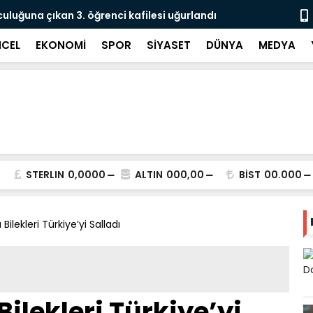
culuğuna çıkan 3. öğrenci kafilesi uğurlandı
Doğubayazıt
Süreci Başl
CEL
EKONOMİ
SPOR
SİYASET
DÜNYA
MEDYA
STERLIN
0,0000
ALTIN
000,00
BİST
00.000
Bilekleri Türkiye’yi Salladı
Bilekleri Türkiye’yi