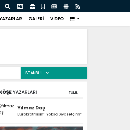
 Kekiği İçin Tarihi Adım: Coğrafi İşaret ve Markalaşma
Ağrı 
adı
Prot
YAZARLAR
GALERİ
VİDEO
KÖŞE
YAZARLARI
TÜMÜ
Yılmaz Daş
Bürokratmısın? Yoksa Siyasetçimi?