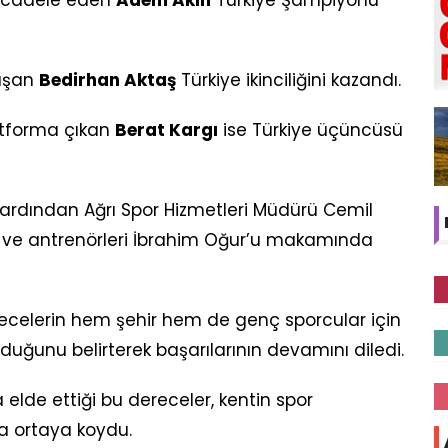
cadele eden
Adem Akın
Türkiye Şampiyonu
ışan
Bedirhan Aktaş
Türkiye ikinciliğini kazandı.
tforma çıkan
Berat Kargı
ise Türkiye üçüncüsü
n ardından Ağrı Spor Hizmetleri Müdürü Cemil
ı ve antrenörleri İbrahim Oğur’u makamında
erecelerin hem şehir hem de genç sporcular için
uğunu belirterek başarılarının devamını diledi.
a elde ettiği bu dereceler, kentin spor
aha ortaya koydu.