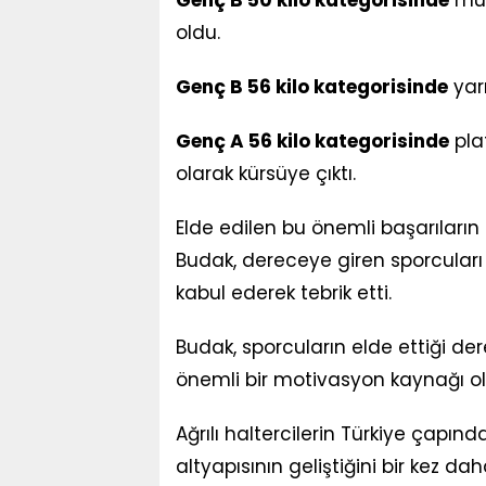
Genç B 50 kilo kategorisinde
mü
oldu.
Genç B 56 kilo kategorisinde
yar
Genç A 56 kilo kategorisinde
pla
olarak kürsüye çıktı.
Elde edilen bu önemli başarıları
Budak, dereceye giren sporcular
kabul ederek tebrik etti.
Budak, sporcuların elde ettiği d
önemli bir motivasyon kaynağı old
Ağrılı haltercilerin Türkiye çapınd
altyapısının geliştiğini bir kez d