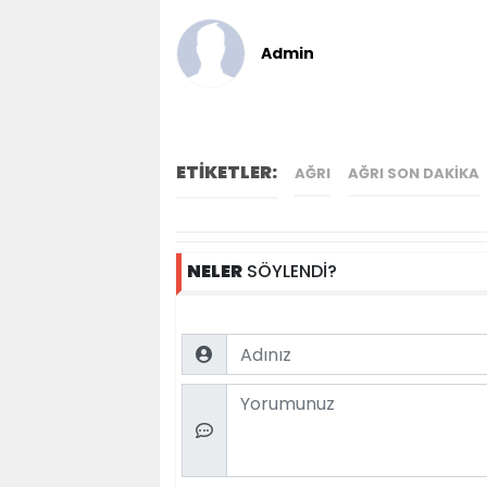
Admin
ETİKETLER:
AĞRI
AĞRI SON DAKIKA
NELER
SÖYLENDİ?
Name
Comment