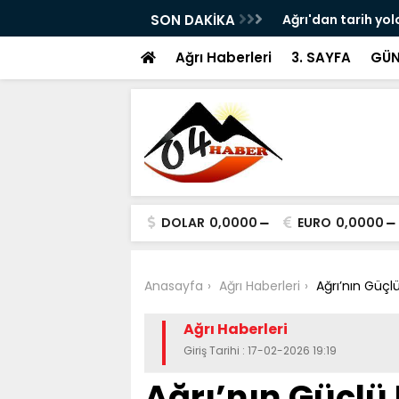
ram ile Ağrı'da Obezite Cerrahisi Dönemi
SON DAKİKA
Ağrı'dan tarih yol
Ağrı Haberleri
3. SAYFA
GÜN
DOLAR
0,0000
EURO
0,0000
Anasayfa
Ağrı Haberleri
Ağrı’nın Güçlü 
Ağrı Haberleri
Giriş Tarihi : 17-02-2026 19:19
Ağrı’nın Güçlü 