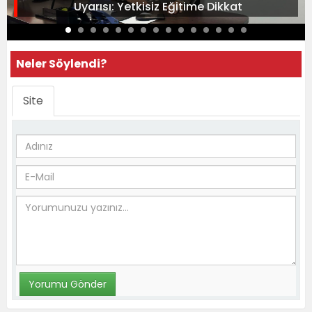
Uyarısı: Yetkisiz Eğitime Dikkat
Neler Söylendi?
Site