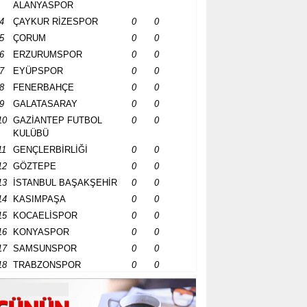
ALANYASPOR
4
ÇAYKUR RİZESPOR
0
0
5
ÇORUM
0
0
6
ERZURUMSPOR
0
0
7
EYÜPSPOR
0
0
8
FENERBAHÇE
0
0
9
GALATASARAY
0
0
10
GAZİANTEP FUTBOL
0
0
KULÜBÜ
11
GENÇLERBİRLİĞİ
0
0
12
GÖZTEPE
0
0
13
İSTANBUL BAŞAKŞEHİR
0
0
14
KASIMPAŞA
0
0
15
KOCAELİSPOR
0
0
16
KONYASPOR
0
0
17
SAMSUNSPOR
0
0
18
TRABZONSPOR
0
0