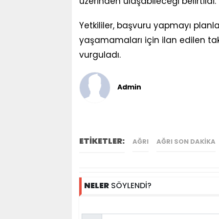
üzerinden ulaşabileceği belirtildi.
Yetkililer, başvuru yapmayı planl
yaşamamaları için ilan edilen tak
vurguladı.
Admin
ETİKETLER:
AĞRI
AĞRI SON DAKIKA
NELER
SÖYLENDİ?
Name