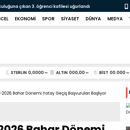
culuğuna çıkan 3. öğrenci kafilesi uğurlandı
Doğubayazıt
Süreci Başl
CEL
EKONOMİ
SPOR
SİYASET
DÜNYA
MEDYA
STERLIN
0,0000
ALTIN
000,00
BİST
00.000
–2026 Bahar Dönemi Yatay Geçiş Başvuruları Başlıyor
2026 Bahar Dönemi