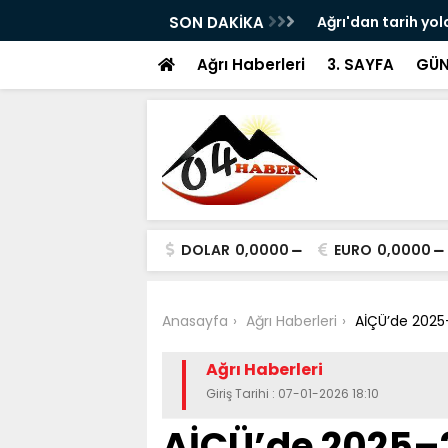
ram ile Ağrı'da Obezite Cerrahisi Dönemi
SON DAKİKA
Ağrı'dan tarih yol
Ağrı Haberleri
3. SAYFA
GÜN
DOLAR
0,0000
EURO
0,0000
Anasayfa
Ağrı Haberleri
AİÇÜ’de 2025
Ağrı Haberleri
Giriş Tarihi : 07-01-2026 18:10
AİÇÜ’de 2025–