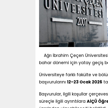
Ağrı İbrahim Çeçen Üniversites
bahar dönemi için yatay geçiş baş
Üniversiteye farklı fakülte ve bö
başvurularını
12–23 Ocak 2026
ta
Başvurular, ilgili koşullar çerçev
süreçle ilgili ayrıntılara
AİÇÜ Öğren