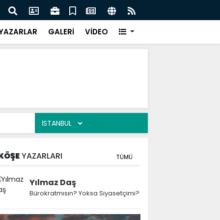
 Kekiği İçin Tarihi Adım: Coğrafi İşaret ve Markalaşma
Ağrı 
adı
Prot
YAZARLAR
GALERİ
VİDEO
KÖŞE
YAZARLARI
TÜMÜ
Yılmaz Daş
Bürokratmısın? Yoksa Siyasetçimi?