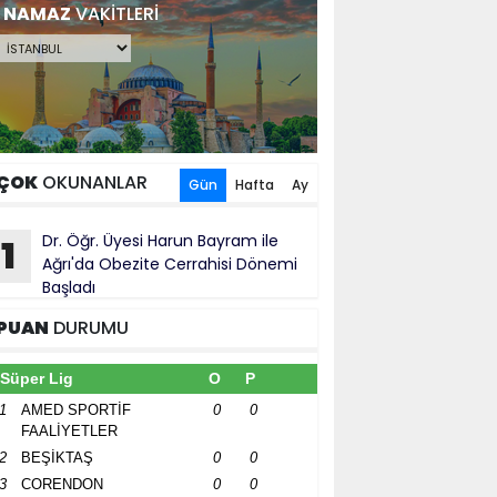
NAMAZ
VAKİTLERİ
ÇOK
OKUNANLAR
Gün
Hafta
Ay
Dr. Öğr. Üyesi Harun Bayram ile
1
Ağrı'da Obezite Cerrahisi Dönemi
Başladı
PUAN
DURUMU
Süper Lig
O
P
1
AMED SPORTİF
0
0
FAALİYETLER
2
BEŞİKTAŞ
0
0
3
CORENDON
0
0