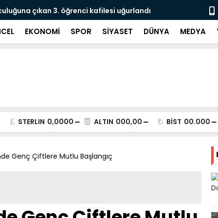
culuğuna çıkan 3. öğrenci kafilesi uğurlandı
Doğubayazıt
Süreci Başl
CEL
EKONOMİ
SPOR
SİYASET
DÜNYA
MEDYA
STERLIN
0,0000
ALTIN
000,00
BİST
00.000
i'nde Genç Çiftlere Mutlu Başlangıç
nde Genç Çiftlere Mutlu