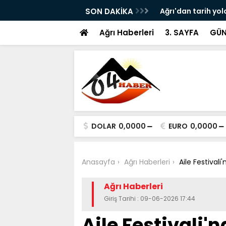
ram ile Ağrı'da Obezite Cerrahisi Dönemi
SON DAKİKA
Ağrı'dan tarih yol
Ağrı Haberleri
3. SAYFA
GÜN
DOLAR
0,0000
EURO
0,0000
Anasayfa
Ağrı Haberleri
Aile Festival
Ağrı Haberleri
Giriş Tarihi : 09-06-2026 17:44
Aile Festivali'