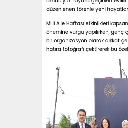
amacıyla hayata geçirilen evlili
düzenlenen törenle yeni hayatların
Milli Aile Haftası etkinlikleri kap
önemine vurgu yapılırken, genç çif
bir organizasyon olarak dikkat çek
hatıra fotoğrafı çektirerek bu öze