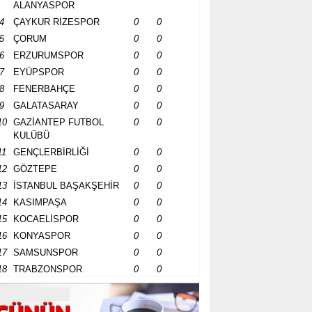
ALANYASPOR
4
ÇAYKUR RİZESPOR
0
0
5
ÇORUM
0
0
6
ERZURUMSPOR
0
0
7
EYÜPSPOR
0
0
8
FENERBAHÇE
0
0
9
GALATASARAY
0
0
10
GAZİANTEP FUTBOL
0
0
KULÜBÜ
11
GENÇLERBİRLİĞİ
0
0
12
GÖZTEPE
0
0
13
İSTANBUL BAŞAKŞEHİR
0
0
14
KASIMPAŞA
0
0
15
KOCAELİSPOR
0
0
16
KONYASPOR
0
0
17
SAMSUNSPOR
0
0
18
TRABZONSPOR
0
0