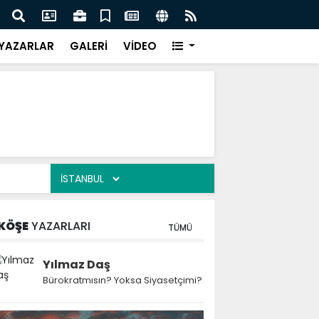
 Kekiği İçin Tarihi Adım: Coğrafi İşaret ve Markalaşma
Ağrı 
adı
Prot
YAZARLAR
GALERİ
VİDEO
KÖŞE
YAZARLARI
TÜMÜ
Yılmaz Daş
Bürokratmısın? Yoksa Siyasetçimi?