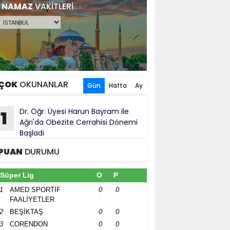
NAMAZ
VAKİTLERİ
ÇOK
OKUNANLAR
Gün
Hafta
Ay
Dr. Öğr. Üyesi Harun Bayram ile
1
Ağrı'da Obezite Cerrahisi Dönemi
Başladı
PUAN
DURUMU
Süper Lig
O
P
1
AMED SPORTİF
0
0
FAALİYETLER
2
BEŞİKTAŞ
0
0
3
CORENDON
0
0