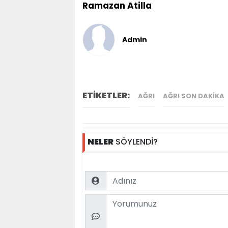
Ramazan Atilla
Admin
ETİKETLER:
AĞRI
AĞRI SON DAKIKA
NELER
SÖYLENDİ?
Name
Comment