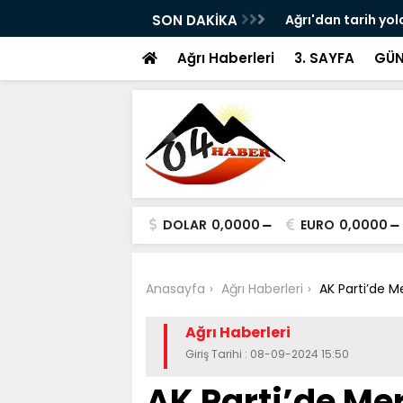
ram ile Ağrı'da Obezite Cerrahisi Dönemi
SON DAKİKA
Ağrı'dan tarih yol
Ağrı Haberleri
3. SAYFA
GÜN
DOLAR
0,0000
EURO
0,0000
Anasayfa
Ağrı Haberleri
AK Parti’de M
Ağrı Haberleri
Giriş Tarihi : 08-09-2024 15:50
AK Parti’de Mer