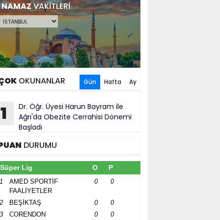
NAMAZ
VAKİTLERİ
ÇOK
OKUNANLAR
Gün
Hafta
Ay
Dr. Öğr. Üyesi Harun Bayram ile
1
Ağrı'da Obezite Cerrahisi Dönemi
Başladı
PUAN
DURUMU
Süper Lig
O
P
1
AMED SPORTİF
0
0
FAALİYETLER
2
BEŞİKTAŞ
0
0
3
CORENDON
0
0