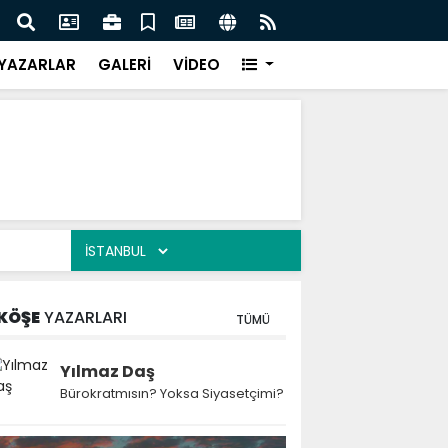
 Kekiği İçin Tarihi Adım: Coğrafi İşaret ve Markalaşma
Ağrı 
adı
Prot
YAZARLAR
GALERİ
VİDEO
KÖŞE
YAZARLARI
TÜMÜ
Yılmaz Daş
Bürokratmısın? Yoksa Siyasetçimi?