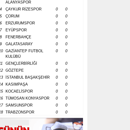
ALANYASPOR
4
ÇAYKUR RİZESPOR
0
0
5
ÇORUM
0
0
6
ERZURUMSPOR
0
0
7
EYÜPSPOR
0
0
8
FENERBAHÇE
0
0
9
GALATASARAY
0
0
10
GAZİANTEP FUTBOL
0
0
KULÜBÜ
11
GENÇLERBİRLİĞİ
0
0
12
GÖZTEPE
0
0
13
İSTANBUL BAŞAKŞEHİR
0
0
14
KASIMPAŞA
0
0
15
KOCAELİSPOR
0
0
16
TÜMOSAN KONYASPOR
0
0
17
SAMSUNSPOR
0
0
18
TRABZONSPOR
0
0