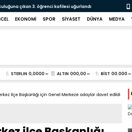
culuğuna çıkan 3. öğrenci kafilesi uğurlandı
Doğubayazıt
Süreci Başl
CEL
EKONOMİ
SPOR
SİYASET
DÜNYA
MEDYA
STERLIN
0,0000
ALTIN
000,00
BİST
00.000
erkez ilçe Başkanlığı için Genel Merkeze adaylar davet edildi
kez ilçe Başkanlığı