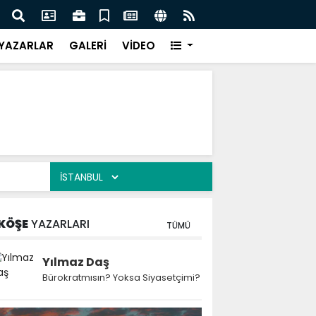
esi Harun Bayram ile Ağrı'da Obezite Cerrahisi Dönemi
Ağrı'
YAZARLAR
GALERİ
VİDEO
KÖŞE
YAZARLARI
TÜMÜ
Yılmaz Daş
Bürokratmısın? Yoksa Siyasetçimi?