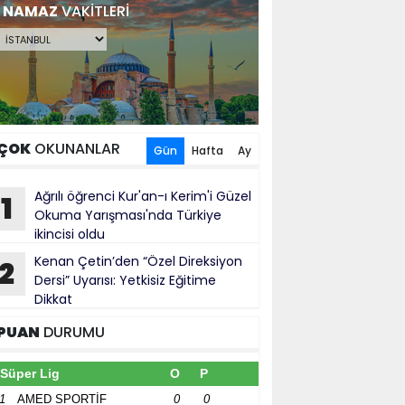
NAMAZ
VAKİTLERİ
ÇOK
OKUNANLAR
Gün
Hafta
Ay
Ağrılı öğrenci Kur'an-ı Kerim'i Güzel
1
Okuma Yarışması'nda Türkiye
ikincisi oldu
Kenan Çetin’den “Özel Direksiyon
2
Dersi” Uyarısı: Yetkisiz Eğitime
Dikkat
PUAN
DURUMU
Süper Lig
O
P
1
AMED SPORTİF
0
0