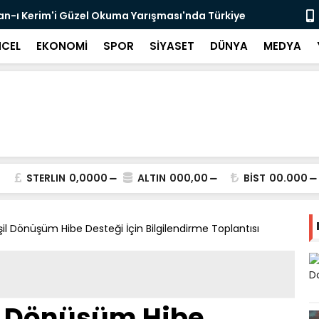
r'an-ı Kerim'i Güzel Okuma Yarışması'nda Türkiye
Dr. Öğr. Üy
Başladı
CEL
EKONOMİ
SPOR
SİYASET
DÜNYA
MEDYA
STERLIN
0,0000
ALTIN
000,00
BİST
00.000
l Dönüşüm Hibe Desteği İçin Bilgilendirme Toplantısı
l Dönüşüm Hibe