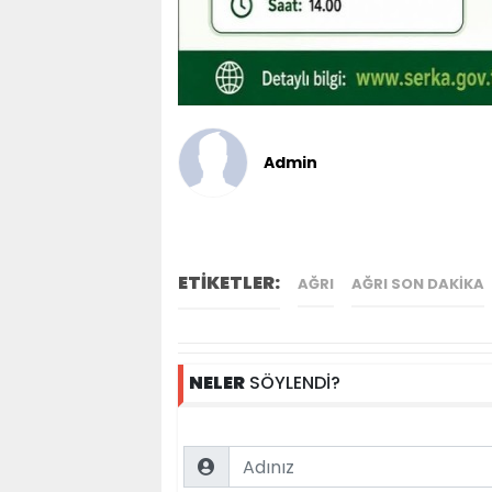
Admin
ETİKETLER:
AĞRI
AĞRI SON DAKIKA
NELER
SÖYLENDİ?
Name