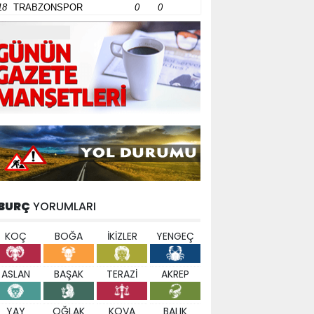
18
TRABZONSPOR
0
0
BURÇ
YORUMLARI
KOÇ
BOĞA
İKİZLER
YENGEÇ
ASLAN
BAŞAK
TERAZİ
AKREP
YAY
OĞLAK
KOVA
BALIK