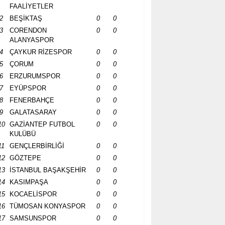
FAALİYETLER
2
BEŞİKTAŞ
0
0
3
CORENDON
0
0
ALANYASPOR
4
ÇAYKUR RİZESPOR
0
0
5
ÇORUM
0
0
6
ERZURUMSPOR
0
0
7
EYÜPSPOR
0
0
8
FENERBAHÇE
0
0
9
GALATASARAY
0
0
10
GAZİANTEP FUTBOL
0
0
KULÜBÜ
11
GENÇLERBİRLİĞİ
0
0
12
GÖZTEPE
0
0
13
İSTANBUL BAŞAKŞEHİR
0
0
14
KASIMPAŞA
0
0
15
KOCAELİSPOR
0
0
16
TÜMOSAN KONYASPOR
0
0
17
SAMSUNSPOR
0
0