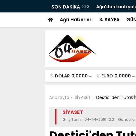
ram ile Ağrı'da Obezite Cerrahisi Dönemi
SON DAKİKA
Ağrı'dan tarih yol
Ağrı Haberleri
3. SAYFA
GÜN
DOLAR
0,0000
EURO
0,0000
Anasayfa
SİYASET
Destici'den Tutak İ
SİYASET
Giriş Tarihi : 04-04-2019 10:21 Güncelle
Destici'den Tut