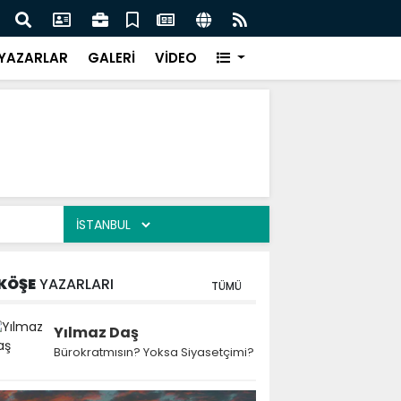
 Kekiği İçin Tarihi Adım: Coğrafi İşaret ve Markalaşma
Ağrı 
adı
Prot
YAZARLAR
GALERİ
VİDEO
KÖŞE
YAZARLARI
TÜMÜ
Yılmaz Daş
Bürokratmısın? Yoksa Siyasetçimi?