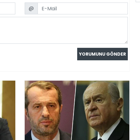
Email
@