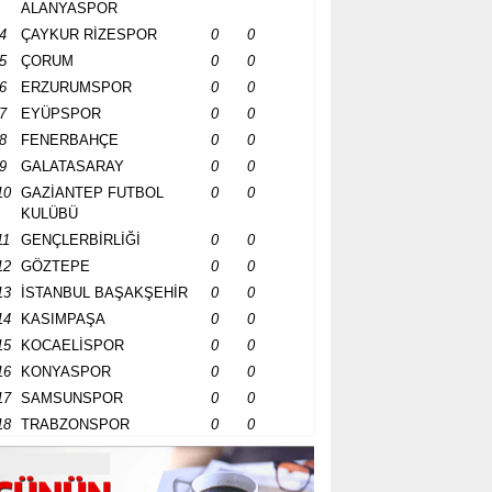
ALANYASPOR
4
ÇAYKUR RİZESPOR
0
0
5
ÇORUM
0
0
6
ERZURUMSPOR
0
0
7
EYÜPSPOR
0
0
8
FENERBAHÇE
0
0
9
GALATASARAY
0
0
10
GAZİANTEP FUTBOL
0
0
KULÜBÜ
11
GENÇLERBİRLİĞİ
0
0
12
GÖZTEPE
0
0
13
İSTANBUL BAŞAKŞEHİR
0
0
14
KASIMPAŞA
0
0
15
KOCAELİSPOR
0
0
16
KONYASPOR
0
0
17
SAMSUNSPOR
0
0
18
TRABZONSPOR
0
0