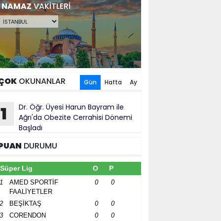
NAMAZ
VAKİTLERİ
ÇOK
OKUNANLAR
Gün
Hafta
Ay
Dr. Öğr. Üyesi Harun Bayram ile
1
Ağrı'da Obezite Cerrahisi Dönemi
Başladı
PUAN
DURUMU
Süper Lig
O
P
1
AMED SPORTİF
0
0
FAALİYETLER
2
BEŞİKTAŞ
0
0
3
CORENDON
0
0