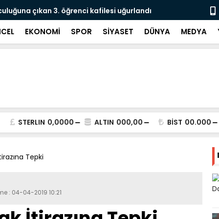
culuğuna çıkan 3. öğrenci kafilesi uğurlandı
Doğubayazıt
Süreci Başl
CEL
EKONOMİ
SPOR
SİYASET
DÜNYA
MEDYA
STERLIN
0,0000
ALTIN
000,00
BİST
00.000
tirazına Tepki
me : 04-04-2019 10:21
ak İtirazına Tepki