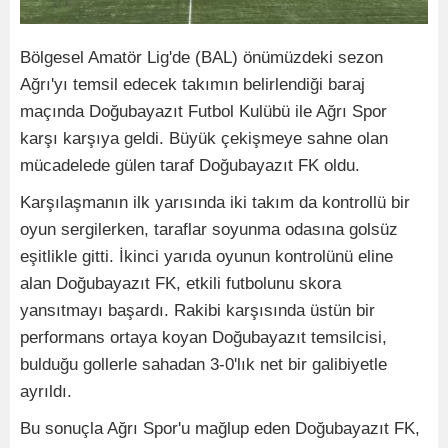
Bölgesel Amatör Lig'de (BAL) önümüzdeki sezon
Ağrı'yı temsil edecek takımın belirlendiği baraj
maçında Doğubayazıt Futbol Kulübü ile Ağrı Spor
karşı karşıya geldi. Büyük çekişmeye sahne olan
mücadelede gülen taraf Doğubayazıt FK oldu.
Karşılaşmanın ilk yarısında iki takım da kontrollü bir
oyun sergilerken, taraflar soyunma odasına golsüz
eşitlikle gitti. İkinci yarıda oyunun kontrolünü eline
alan Doğubayazıt FK, etkili futbolunu skora
yansıtmayı başardı. Rakibi karşısında üstün bir
performans ortaya koyan Doğubayazıt temsilcisi,
bulduğu gollerle sahadan 3-0'lık net bir galibiyetle
ayrıldı.
Bu sonuçla Ağrı Spor'u mağlup eden Doğubayazıt FK,