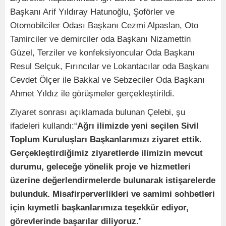
Başkanı Arif Yıldıray Hatunoğlu, Şoförler ve
Otomobilciler Odası Başkanı Cezmi Alpaslan, Oto
Tamirciler ve demirciler oda Başkanı Nizamettin
Güzel, Terziler ve konfeksiyoncular Oda Başkanı
Resul Selçuk, Fırıncılar ve Lokantacılar oda Başkanı
Cevdet Ölçer ile Bakkal ve Sebzeciler Oda Başkanı
Ahmet Yıldız ile görüşmeler gerçekleştirildi.
Ziyaret sonrası açıklamada bulunan Çelebi, şu
ifadeleri kullandı:“
Ağrı ilimizde yeni seçilen Sivil
Toplum Kuruluşları Başkanlarımızı ziyaret ettik.
Gerçekleştirdiğimiz ziyaretlerde ilimizin mevcut
durumu, geleceğe yönelik proje ve hizmetleri
üzerine değerlendirmelerde bulunarak istişarelerde
bulunduk. Misafirperverlikleri ve samimi sohbetleri
için kıymetli başkanlarımıza teşekkür ediyor,
görevlerinde başarılar diliyoruz.
”