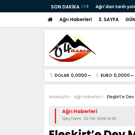
ram ile Ağrı'da Obezite Cerrahisi Dönemi
SON DAKİKA
Ağrı'dan tarih yol
Ağrı Haberleri
3. SAYFA
GÜN
DOLAR
0,0000
EURO
0,0000
Anasayfa
Ağrı Haberleri
Eleşkirt’e Dev
Ağrı Haberleri
Giriş Tarihi : 03-06-2026 19:25
Eleşkirt’e Dev 