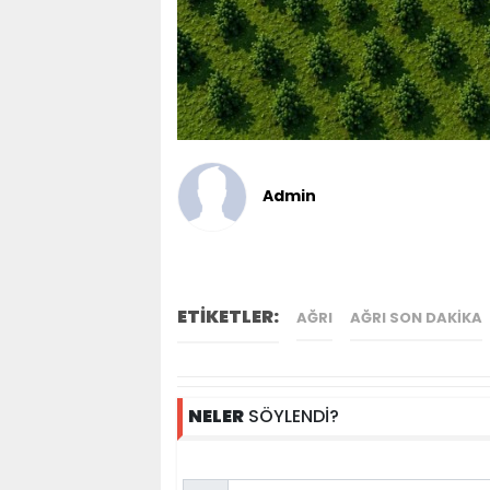
Admin
ETİKETLER:
AĞRI
AĞRI SON DAKIKA
NELER
SÖYLENDİ?
Name