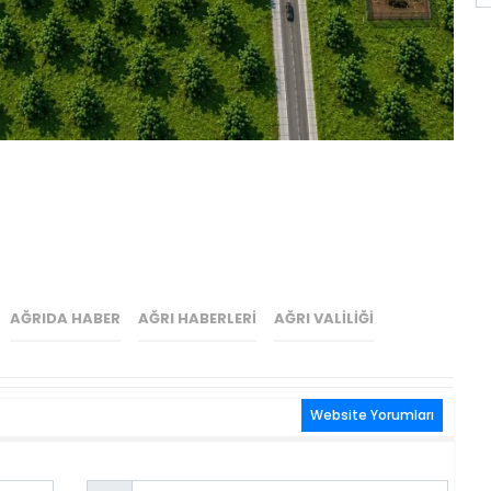
AĞRIDA HABER
AĞRI HABERLERI
AĞRI VALILIĞI
Website Yorumları
Email