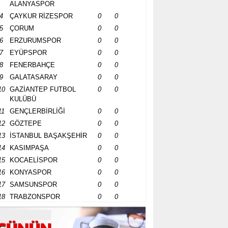
ALANYASPOR
4
ÇAYKUR RİZESPOR
0
0
5
ÇORUM
0
0
6
ERZURUMSPOR
0
0
7
EYÜPSPOR
0
0
8
FENERBAHÇE
0
0
9
GALATASARAY
0
0
10
GAZİANTEP FUTBOL
0
0
KULÜBÜ
11
GENÇLERBİRLİĞİ
0
0
12
GÖZTEPE
0
0
13
İSTANBUL BAŞAKŞEHİR
0
0
14
KASIMPAŞA
0
0
15
KOCAELİSPOR
0
0
16
KONYASPOR
0
0
17
SAMSUNSPOR
0
0
18
TRABZONSPOR
0
0