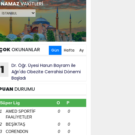
NAMAZ
VAKİTLERİ
ÇOK
OKUNANLAR
Gün
Hafta
Ay
Dr. Öğr. Üyesi Harun Bayram ile
1
Ağrı'da Obezite Cerrahisi Dönemi
Başladı
PUAN
DURUMU
Süper Lig
O
P
1
AMED SPORTİF
0
0
FAALİYETLER
2
BEŞİKTAŞ
0
0
3
CORENDON
0
0