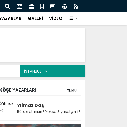
 Kekiği İçin Tarihi Adım: Coğrafi İşaret ve Markalaşma
Ağrı 
adı
Prot
YAZARLAR
GALERİ
VİDEO
KÖŞE
YAZARLARI
TÜMÜ
Yılmaz Daş
Bürokratmısın? Yoksa Siyasetçimi?