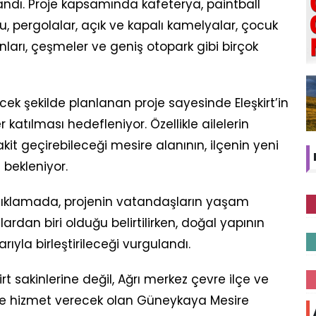
andı. Proje kapsamında kafeterya, paintball
olu, pergolalar, açık ve kapalı kamelyalar, çocuk
nları, çeşmeler ve geniş otopark gibi birçok
k şekilde planlanan proje sayesinde Eleşkirt’in
atılması hedefleniyor. Özellikle ailelerin
it geçirebileceği mesire alanının, ilçenin yeni
 bekleniyor.
 açıklamada, projenin vatandaşların yaşam
lardan biri olduğu belirtilirken, doğal yapının
ıyla birleştirileceği vurgulandı.
 sakinlerine değil, Ağrı merkez çevre ilçe ve
 de hizmet verecek olan Güneykaya Mesire