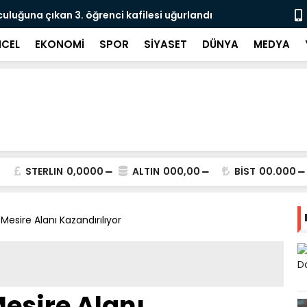
culuğuna çıkan 3. öğrenci kafilesi uğurlandı
Doğubayazıt
Süreci Başl
CEL
EKONOMİ
SPOR
SİYASET
DÜNYA
MEDYA
STERLIN
0,0000
ALTIN
000,00
BİST
00.000
 Mesire Alanı Kazandırılıyor
Mesire Alanı