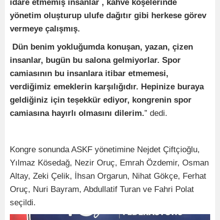
idare etmemiş insanlar , kahve köşelerinde
yönetim oluşturup ulufe dağıtır gibi herkese görev
vermeye çalışmış.
Dün benim yokluğumda konuşan, yazan, çizen
insanlar, bugün bu salona gelmiyorlar. Spor
camiasının bu insanlara itibar etmemesi,
verdiğimiz emeklerin karşılığıdır. Hepinize buraya
geldiğiniz için teşekkür ediyor, kongrenin spor
camiasına hayırlı olmasını dilerim.
” dedi.
Kongre sonunda ASKF yönetimine Nejdet Çiftçioğlu,
Yılmaz Kösedağ, Nezir Oruç, Emrah Özdemir, Osman
Altay, Zeki Çelik, İhsan Orgarun, Nihat Gökçe, Ferhat
Oruç, Nuri Bayram, Abdullatif Turan ve Fahri Polat
seçildi.