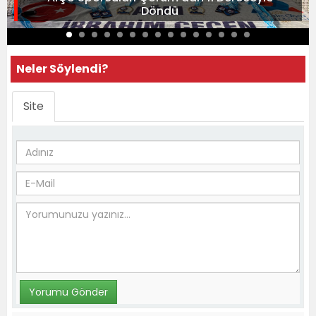
Döndü
Neler Söylendi?
Site