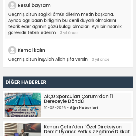
Resul bayram
Geçmiş olsun sağlıklı ömür dilerim metin başkana.
Ayrıca ağrı basın birliğinin bu denli duyarlı olmalarını
tebrik eder ağrının gözü kulagı olmaları. Ayrı bir.insanlık
görevidir tebrik ederim
3 yıl önce
Kemal kalın
Geçmiş olsun inşAllah Allah şifa versin
3 yıl önce
DİĞER HABERLER
AİÇÜ Sporcuları Çorum’dan 11
Dereceyle Döndü
10-08-2026 -
Ağrı Haberleri
Kenan Çetin’den “Özel Direksiyon
Dersi” Uyarısı: Yetkisiz Eğitime Dikkat