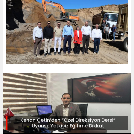
Kenan Çetin’den “Özel Direksiyon Dersi”
Uyarısı: Yetkisiz Eğitime Dikkat