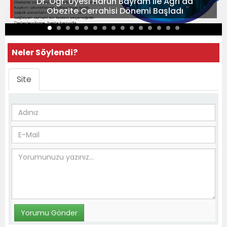
Dr. Öğr. Üyesi Harun Bayram ile Ağrı'da
Obezite Cerrahisi Dönemi Başladı
Neler Söylendi?
Site