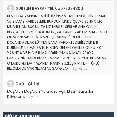
DURSUN BAYRAK TEL 05077074300
BEN SEDA YAPININ SAHİBİ BİR İNŞAAT MÜHENDİSİYİM KEMAL
VE YILMAZ KARDEŞLERE BURDUR İLİNDE ÇEVRE ŞEHİRCİLİK
MÜD BİNASI BUÇUK TA KIZ MESLELİSESİ VE ANA OKULU
BİNALARINI BÜYÜK BÖLÜM İNŞAATLARINI YAPTIM MALZEMELİ
OLRA ANCAK BU İKİ KARDEŞ PARAMI ÖDEMEDİ BENİ
DOLANDIRDILAR LÜTFEN BANA YARDIM EDEBİLECEK BİR
DURUMUNUZ VARSA ELİNİZDEN GELENİ YAPINIZ ÇÜKÜ 78
YAŞINDA VE HİÇ BİR MAL VARLIĞIM KALMADI ARAYA
GİRERSENİZ BANA BİRAZ PARAMI GÜNDERSİN YİNE BURADAN
O DURUMU DA YAZARIM İNANIN YÜZLEŞİRİM HER TÜRLÜ
BELGEDİ DE VAR SELAM VE SAYGILAR
3 yıl önce
Cafer Çiftçi
MaşAllah MaşAllah Yolunuzu Açık Etssin Başarılar
Diliyorum.
7 yıl önce
DİĞER HABERLER