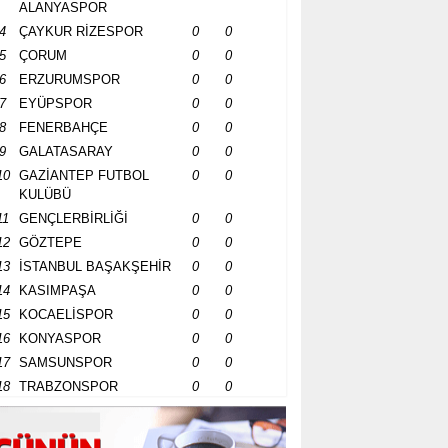
ALANYASPOR
4
ÇAYKUR RİZESPOR
0
0
5
ÇORUM
0
0
6
ERZURUMSPOR
0
0
7
EYÜPSPOR
0
0
8
FENERBAHÇE
0
0
9
GALATASARAY
0
0
10
GAZİANTEP FUTBOL
0
0
KULÜBÜ
11
GENÇLERBİRLİĞİ
0
0
12
GÖZTEPE
0
0
13
İSTANBUL BAŞAKŞEHİR
0
0
14
KASIMPAŞA
0
0
15
KOCAELİSPOR
0
0
16
KONYASPOR
0
0
17
SAMSUNSPOR
0
0
18
TRABZONSPOR
0
0