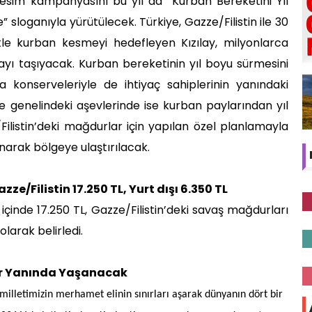
 kesim kampanyasını bu yıl da “Kurban Bereketini Yıl
” sloganıyla yürütülecek. Türkiye, Gazze/Filistin ile 30
etle kurban kesmeyi hedefleyen Kızılay, milyonlarca
payı taşıyacak. Kurban bereketinin yıl boyu sürmesini
onserveleriyle de ihtiyaç sahiplerinin yanındaki
lke genelindeki aşevlerinde ise kurban paylarından yıl
listin’deki mağdurlar için yapılan özel planlamayla
narak bölgeye ulaştırılacak.
azze/Filistin 17.250 TL, Yurt dışı 6.350 TL
t içinde 17.250 TL, Gazze/Filistin’deki savaş mağdurları
 olarak belirledi.
ir Yanında Yaşanacak
 milletimizin merhamet elinin sınırları aşarak dünyanın dört bir