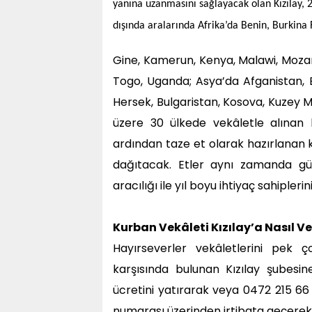
yanına uzanmasını sağlayacak olan Kızılay
dışında aralarında Afrika’da Benin, Burkina F
Gine, Kamerun, Kenya, Malawi, Mozamb
Togo, Uganda; Asya’da Afganistan, B
Hersek, Bulgaristan, Kosova, Kuzey
üzere 30 ülkede vekâletle alınan k
ardından taze et olarak hazırlanan k
dağıtacak. Etler aynı zamanda gün
aracılığı ile yıl boyu ihtiyaç sahipler
Kurban Vekâleti Kızılay’a Nasıl Ver
Hayırseverler vekâletlerini pek ço
karşısında bulunan Kızılay şubesin
ücretini yatırarak veya 0472 215 6
numarası üzerinden irtibata geçerek 