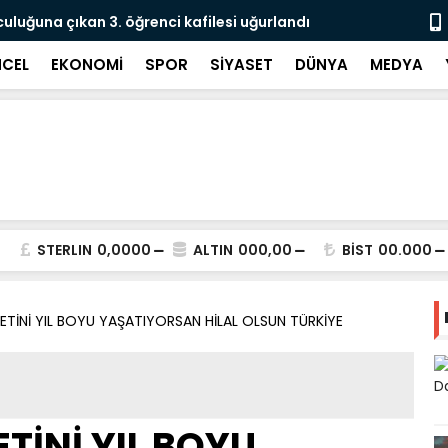
culuğuna çıkan 3. öğrenci kafilesi uğurlandı
Doğubayazıt
Süreci Başl
CEL
EKONOMİ
SPOR
SİYASET
DÜNYA
MEDYA
STERLIN
0,0000
ALTIN
000,00
BİST
00.000
ETİNİ YIL BOYU YAŞATIYORSAN HİLAL OLSUN TÜRKİYE
TİNİ YIL BOYU