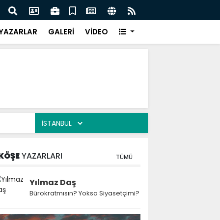
 Kekiği İçin Tarihi Adım: Coğrafi İşaret ve Markalaşma
Ağrı 
adı
Prot
YAZARLAR
GALERİ
VİDEO
KÖŞE
YAZARLARI
TÜMÜ
Yılmaz Daş
Bürokratmısın? Yoksa Siyasetçimi?