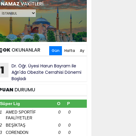
NAMAZ
VAKİTLERİ
ÇOK
OKUNANLAR
Gün
Hafta
Ay
Dr. Öğr. Üyesi Harun Bayram ile
1
Ağrı'da Obezite Cerrahisi Dönemi
Başladı
PUAN
DURUMU
Süper Lig
O
P
1
AMED SPORTİF
0
0
FAALİYETLER
2
BEŞİKTAŞ
0
0
3
CORENDON
0
0