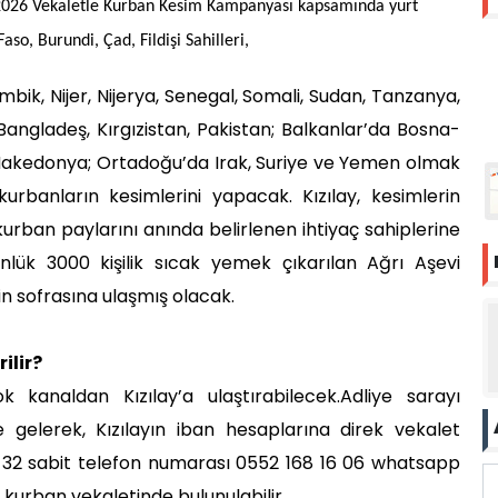
, 2026 Vekaletle Kurban Kesim Kampanyası kapsamında yurt
aso, Burundi, Çad, Fildişi Sahilleri,
ik, Nijer, Nijerya, Senegal, Somali, Sudan, Tanzanya,
angladeş, Kırgızistan, Pakistan; Balkanlar’da Bosna-
 Makedonya; Ortadoğu’da Irak, Suriye ve Yemen olmak
urbanların kesimlerini yapacak. Kızılay, kesimlerin
urban paylarını anında belirlenen ihtiyaç sahiplerine
lük 3000 kişilik sıcak yemek çıkarılan Ağrı Aşevi
inin sofrasına ulaşmış olacak.
ilir?
k kanaldan Kızılay’a ulaştırabilecek.Adliye sarayı
e gelerek, Kızılayın iban hesaplarına direk vekalet
6 32 sabit telefon numarası 0552 168 16 06 whatsapp
kurban vekaletinde bulunulabilir.