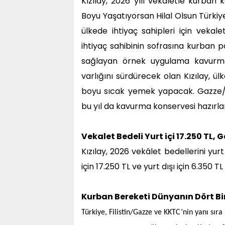
Kızılay, 2026 yılı vekâletle kurban
Boyu Yaşatıyorsan Hilal Olsun Türkiye
ülkede ihtiyaç sahipleri için vekal
ihtiyaç sahibinin sofrasına kurban 
sağlayan örnek uygulama kavurma k
varlığını sürdürecek olan Kızılay, ü
boyu sıcak yemek yapacak. Gazze/Fi
bu yıl da kavurma konservesi hazırla
Vekalet Bedeli Yurt içi 17.250 TL, G
Kızılay, 2026 vekâlet bedellerini yur
için 17.250 TL ve yurt dışı için 6.350 TL
Kurban Bereketi Dünyanın Dört B
Türkiye, Filistin/Gazze ve KKTC’nin yanı sıra