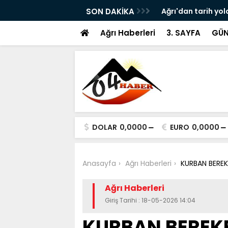
ram ile Ağrı'da Obezite Cerrahisi Dönemi
SON DAKİKA
Ağrı'dan tarih yol
Ağrı Haberleri
3. SAYFA
GÜN
DOLAR
0,0000
EURO
0,0000
Anasayfa
Ağrı Haberleri
KURBAN BEREK
Ağrı Haberleri
Giriş Tarihi : 18-05-2026 14:04
KURBAN BEREKE