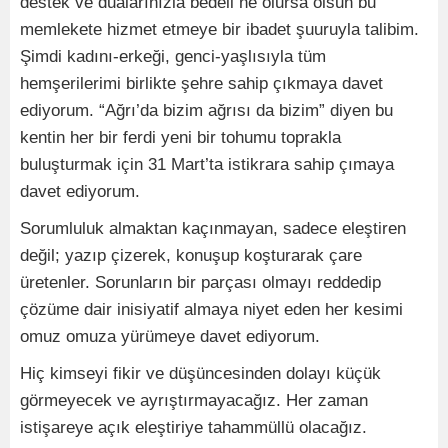
destek ve dualarınızla bedeli ne olursa olsun bu
memlekete hizmet etmeye bir ibadet şuuruyla talibim.
Şimdi kadını-erkeği, genci-yaşlısıyla tüm
hemşerilerimi birlikte şehre sahip çıkmaya davet
ediyorum. “Ağrı’da bizim ağrısı da bizim” diyen bu
kentin her bir ferdi yeni bir tohumu toprakla
buluşturmak için 31 Mart’ta istikrara sahip çımaya
davet ediyorum.
Sorumluluk almaktan kaçınmayan, sadece eleştiren
değil; yazıp çizerek, konuşup koşturarak çare
üretenler. Sorunların bir parçası olmayı reddedip
çözüme dair inisiyatif almaya niyet eden her kesimi
omuz omuza yürümeye davet ediyorum.
Hiç kimseyi fikir ve düşüncesinden dolayı küçük
görmeyecek ve ayrıştırmayacağız. Her zaman
istişareye açık eleştiriye tahammüllü olacağız.