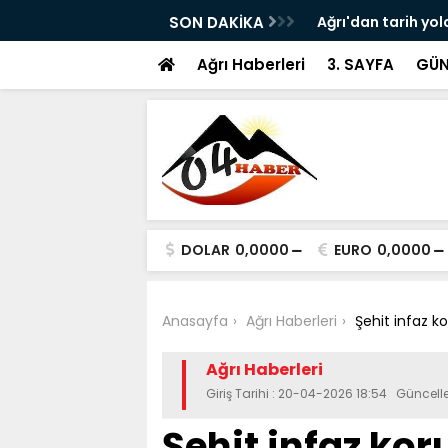
ram ile Ağrı'da Obezite Cerrahisi Dönemi
SON DAKİKA
Ağrı'dan tarih yol
Ağrı Haberleri
3. SAYFA
GÜN
DOLAR
0,0000
EURO
0,0000
Anasayfa
Ağrı Haberleri
Şehit infaz 
Ağrı Haberleri
Giriş Tarihi : 20-04-2026 18:54 Güncell
Şehit infaz k