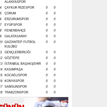
ALANYASPOR
4
ÇAYKUR RİZESPOR
0
0
5
ÇORUM
0
0
6
ERZURUMSPOR
0
0
7
EYÜPSPOR
0
0
8
FENERBAHÇE
0
0
9
GALATASARAY
0
0
10
GAZİANTEP FUTBOL
0
0
KULÜBÜ
11
GENÇLERBİRLİĞİ
0
0
12
GÖZTEPE
0
0
13
İSTANBUL BAŞAKŞEHİR
0
0
14
KASIMPAŞA
0
0
15
KOCAELİSPOR
0
0
16
KONYASPOR
0
0
17
SAMSUNSPOR
0
0
18
TRABZONSPOR
0
0