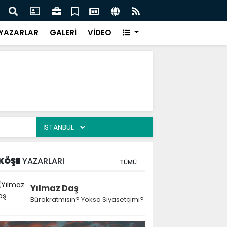
 Kekiği İçin Tarihi Adım: Coğrafi İşaret ve Markalaşma
Ağrı 
adı
Prot
YAZARLAR
GALERİ
VİDEO
KÖŞE
YAZARLARI
TÜMÜ
Yılmaz Daş
Bürokratmısın? Yoksa Siyasetçimi?