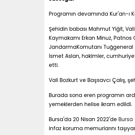
Programın devamında Kur'an-ı Ke
Şehidin babası Mahmut Yiğit, Val
Kaymakamı Erkan Minuz, Patnos C
JandarmaKomutanı Tuğgeneral Fa
İsmet Aslan, hakimler, cumhuriyet 
etti.
Vali Bozkurt ve Başsavcı Çalış, ş
Burada sona eren programın ardı
yemeklerden helise ikram edildi.
Bursa'da 20 Nisan 2022'de
Burs
infaz koruma memurlarını taşıya