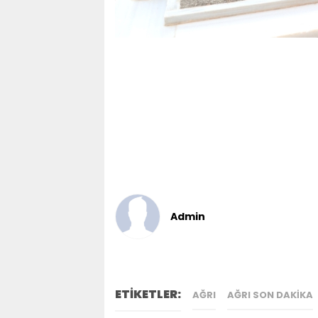
Admin
ETİKETLER:
AĞRI
AĞRI SON DAKIKA