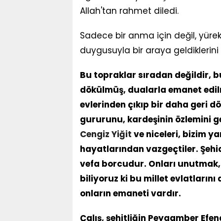
Allah'tan rahmet diledi.
Sadece bir anma için değil, yürek
duygusuyla bir araya geldiklerini 
Bu topraklar sıradan değildir, 
dökülmüş, dualarla emanet edilmi
evlerinden çıkıp bir daha geri 
gururunu, kardeşinin özlemini ge
Cengiz Yiğit
ve niceleri, bizim y
hayatlarından vazgeçtiler. Şehid
vefa borcudur. Onları unutmak,
biliyoruz ki bu millet evlatları
onların emaneti vardır.
Çalış, şehitliğin Peygamber Efe