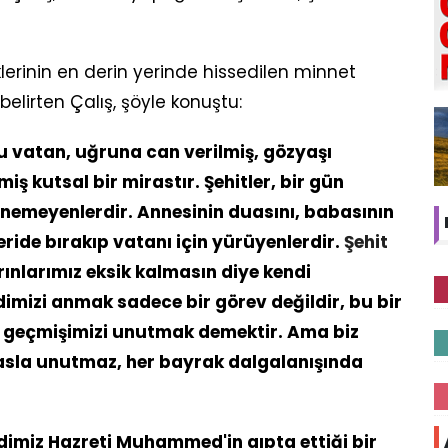
lerinin en derin yerinde hissedilen minnet
belirten Çalış, şöyle konuştu:
bu vatan, uğruna can verilmiş, gözyaşı
ş kutsal bir mirastır. Şehitler, bir gün
dönemeyenlerdir. Annesinin duasını, babasının
ride bırakıp vatanı için yürüyenlerdir.
Şehit
arınlarımız eksik kalmasın diye kendi
imizi anmak sadece bir görev değildir, bu bir
 geçmişimizi unutmak demektir. Ama biz
nı asla unutmaz, her bayrak dalgalanışında
ndimiz Hazreti Muhammed'in gıpta ettiği bir