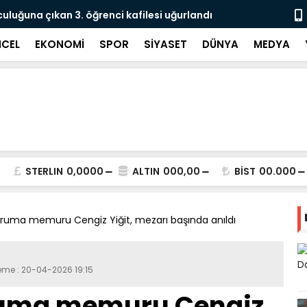
culuğuna çıkan 3. öğrenci kafilesi uğurlandı
Doğubayazıt
Süreci Başl
CEL
EKONOMİ
SPOR
SİYASET
DÜNYA
MEDYA
STERLIN
0,0000
ALTIN
000,00
BİST
00.000
koruma memuru Cengiz Yiğit, mezarı başında anıldı
eme : 20-04-2026 19:15
oruma memuru Cengiz