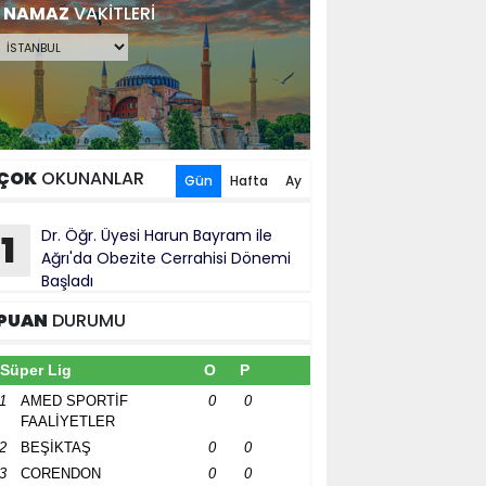
NAMAZ
VAKİTLERİ
ÇOK
OKUNANLAR
Gün
Hafta
Ay
Dr. Öğr. Üyesi Harun Bayram ile
1
Ağrı'da Obezite Cerrahisi Dönemi
Başladı
PUAN
DURUMU
Süper Lig
O
P
1
AMED SPORTİF
0
0
FAALİYETLER
2
BEŞİKTAŞ
0
0
3
CORENDON
0
0