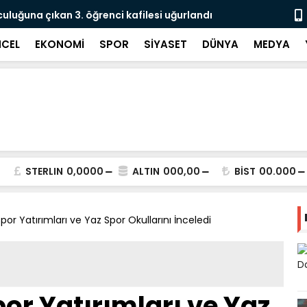
culuğuna çıkan 3. öğrenci kafilesi uğurlandı
Doğubayazıt
Süreci Başl
CEL
EKONOMİ
SPOR
SİYASET
DÜNYA
MEDYA
STERLIN
0,0000
ALTIN
000,00
BİST
00.000
Spor Yatırımları ve Yaz Spor Okullarını İnceledi
por Yatırımları ve Yaz