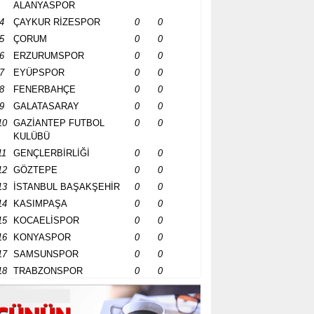
ALANYASPOR
4
ÇAYKUR RİZESPOR
0
0
5
ÇORUM
0
0
6
ERZURUMSPOR
0
0
7
EYÜPSPOR
0
0
8
FENERBAHÇE
0
0
9
GALATASARAY
0
0
10
GAZİANTEP FUTBOL
0
0
KULÜBÜ
11
GENÇLERBİRLİĞİ
0
0
12
GÖZTEPE
0
0
13
İSTANBUL BAŞAKŞEHİR
0
0
14
KASIMPAŞA
0
0
15
KOCAELİSPOR
0
0
16
KONYASPOR
0
0
17
SAMSUNSPOR
0
0
18
TRABZONSPOR
0
0