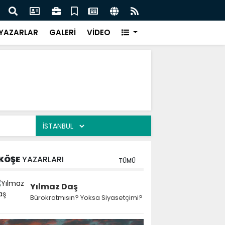
 Kekiği İçin Tarihi Adım: Coğrafi İşaret ve Markalaşma
Ağrı 
adı
Prot
YAZARLAR
GALERİ
VİDEO
KÖŞE
YAZARLARI
TÜMÜ
Yılmaz Daş
Bürokratmısın? Yoksa Siyasetçimi?