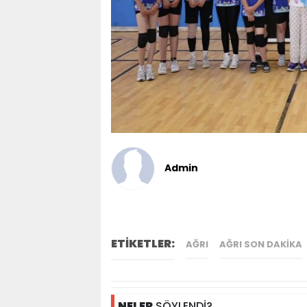
Admin
ETİKETLER:
AĞRI
AĞRI SON DAKIKA
NELER
SÖYLENDİ?