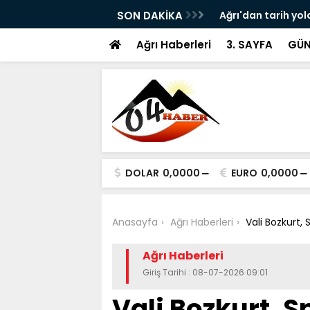
ram ile Ağrı'da Obezite Cerrahisi Dönemi
SON DAKİKA
Ağrı'dan tarih yol
Ağrı Haberleri
3. SAYFA
GÜN
DOLAR
0,0000
EURO
0,0000
Anasayfa
Ağrı Haberleri
Vali Bozkurt, 
Ağrı Haberleri
Giriş Tarihi : 08-07-2026 09:01
Vali Bozkurt, S