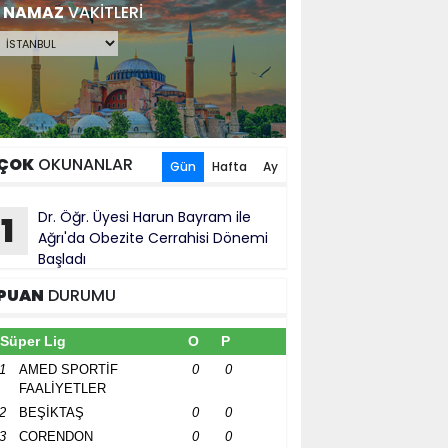
NAMAZ
VAKİTLERİ
ÇOK
OKUNANLAR
Gün
Hafta
Ay
Dr. Öğr. Üyesi Harun Bayram ile
1
Ağrı'da Obezite Cerrahisi Dönemi
Başladı
PUAN
DURUMU
Süper Lig
O
P
1
AMED SPORTİF
0
0
FAALİYETLER
2
BEŞİKTAŞ
0
0
3
CORENDON
0
0