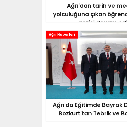
Ağrı'dan tarih ve m
yolculuğuna çıkan öğrenci
gezisi devam ed
Ağrı Haberleri
Ağrı'da Eğitimde Bayrak D
Bozkurt'tan Tebrik ve Ba