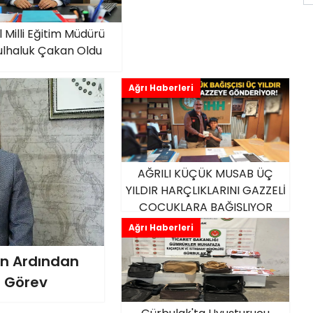
İl Milli Eğitim Müdürü
lhaluk Çakan Oldu
Ağrı Haberleri
AĞRILI KÜÇÜK MUSAB ÜÇ
YILDIR HARÇLIKLARINI GAZZELİ
ÇOCUKLARA BAĞIŞLIYOR
Ağrı Haberleri
min Ardından
i Görev