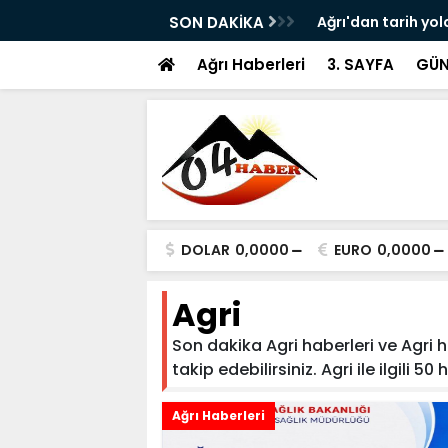
ram ile Ağrı'da Obezite Cerrahisi Dönemi
SON DAKİKA
Ağrı'dan tarih yol
Ağrı Haberleri
3. SAYFA
GÜN
DOLAR
0,0000
EURO
0,0000
Agri
Son dakika Agri haberleri ve Agri h
takip edebilirsiniz. Agri ile ilgili 50
Ağrı Haberleri