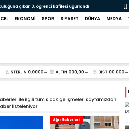
culuğuna çıkan 3. öğrenci kafilesi uğurlandı
Doğubayazıt
Süreci Başl
CEL
EKONOMİ
SPOR
SİYASET
DÜNYA
MEDYA
STERLIN
0,0000
ALTIN
000,00
BİST
00.000
aberleri ile ilgili tüm sıcak gelişmeleri sayfamızdan
 haber listeleniyor.
Ağrı Haberleri