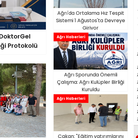
Ağrı'da Ortalama Hız Tespit
Sistemi 1 Ağustos'ta Devreye
Giriyor
e DoktorGel
Ağrı Haberleri
iği Protokolü
Ağrı Sporunda Önemli
Çalışma: Ağrı Kulüpler Birliği
Kuruldu
Ağrı Haberleri
Çakan: "Eğitim yatırımlarını