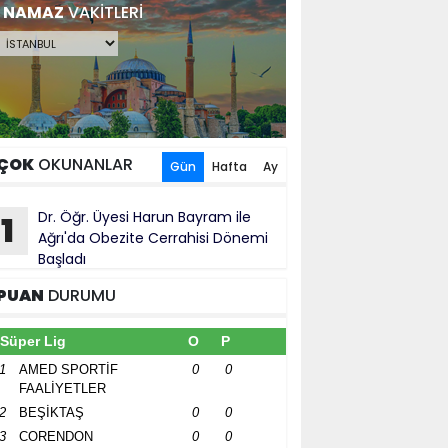
NAMAZ
VAKİTLERİ
ÇOK
OKUNANLAR
Gün
Hafta
Ay
Dr. Öğr. Üyesi Harun Bayram ile
1
Ağrı'da Obezite Cerrahisi Dönemi
Başladı
PUAN
DURUMU
Süper Lig
O
P
1
AMED SPORTİF
0
0
FAALİYETLER
2
BEŞİKTAŞ
0
0
3
CORENDON
0
0