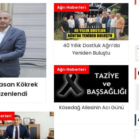
Ağrı Haberleri
40 Yıllık Dostluk Ağrı’da
Yeniden Buluştu
Ağrı Haberleri
Hasan Kökrek
üzenlendi
Kösedağ Ailesinin Acı Günü
erleri