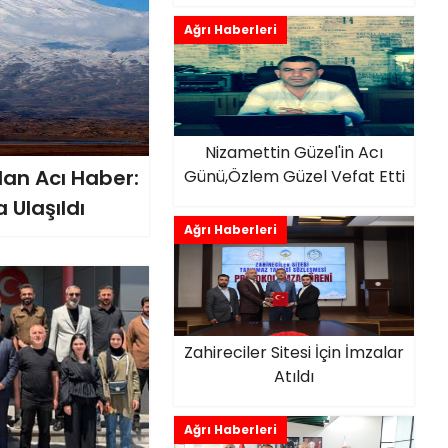
Ağrı Haberleri
Nizamettin Güzel'in Acı
dan Acı Haber:
Günü,Özlem Güzel Vefat Etti
 Ulaşıldı
Ağrı Haberleri
Zahireciler Sitesi İçin İmzalar
Atıldı
Ağrı Haberleri