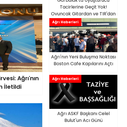
Gürbulak'ta Uyuşturucu
Tacirlerine Geçit Yok!
Oyuncak Gitardan ve TIR'dan
Uyuşturucu Çıktı
Ağrı Haberleri
Ağrı'nın Yeni Buluşma Noktası
Boston Cafe Kapılarını Açtı
vesi: Ağrı'nın
Ağrı Haberleri
İletildi
Ağrı ASKF Başkanı Celel
Bulut'un Acı Günü