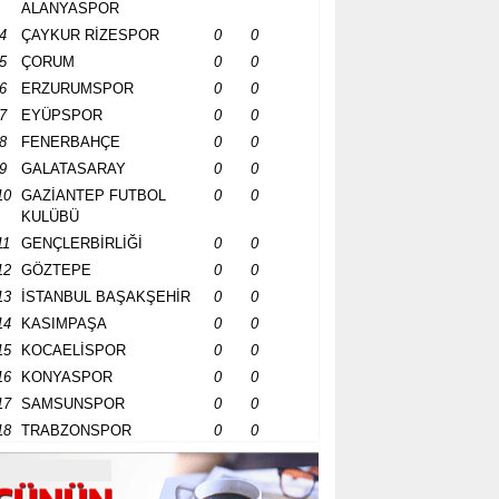
ALANYASPOR
4
ÇAYKUR RİZESPOR
0
0
5
ÇORUM
0
0
6
ERZURUMSPOR
0
0
7
EYÜPSPOR
0
0
8
FENERBAHÇE
0
0
9
GALATASARAY
0
0
10
GAZİANTEP FUTBOL
0
0
KULÜBÜ
11
GENÇLERBİRLİĞİ
0
0
12
GÖZTEPE
0
0
13
İSTANBUL BAŞAKŞEHİR
0
0
14
KASIMPAŞA
0
0
15
KOCAELİSPOR
0
0
16
KONYASPOR
0
0
17
SAMSUNSPOR
0
0
18
TRABZONSPOR
0
0