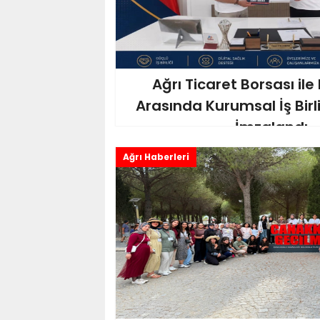
Ağrı Ticaret Borsası il
Arasında Kurumsal İş Birl
İmzalandı
Ağrı Haberleri