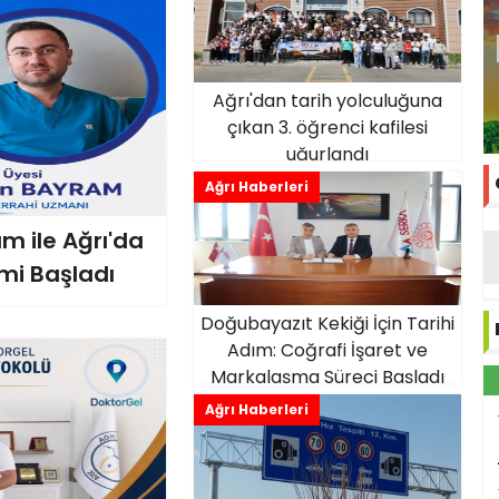
Ağrı'dan tarih yolculuğuna
çıkan 3. öğrenci kafilesi
uğurlandı
Ağrı Haberleri
m ile Ağrı'da
mi Başladı
Doğubayazıt Kekiği İçin Tarihi
Adım: Coğrafi İşaret ve
Markalaşma Süreci Başladı
Ağrı Haberleri