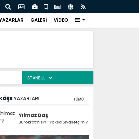
 Kekiği İçin Tarihi Adım: Coğrafi İşaret ve Markalaşma
Ağrı 
adı
Prot
YAZARLAR
GALERİ
VİDEO
KÖŞE
YAZARLARI
TÜMÜ
Yılmaz Daş
Bürokratmısın? Yoksa Siyasetçimi?