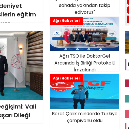
edeniyet
sahada yakından takip
ediyoruz"
lerin eğitim
Ağrı Haberleri
iyor
Ağrı TSO ile DoktorGel
Arasında İş Birliği Protokolü
İmzalandı
Ağrı Haberleri
eğişimi: Vali
Berat Çelik minderde Türkiye
şarı Dileği
şampiyonu oldu