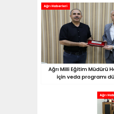
Ağrı Haberleri
Ağrı Milli Eğitim Müdürü 
için veda programı d
Ağrı Hab