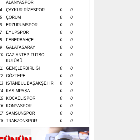
ALANYASPOR
4
ÇAYKUR RİZESPOR
0
0
5
ÇORUM
0
0
6
ERZURUMSPOR
0
0
7
EYÜPSPOR
0
0
8
FENERBAHÇE
0
0
9
GALATASARAY
0
0
10
GAZİANTEP FUTBOL
0
0
KULÜBÜ
11
GENÇLERBİRLİĞİ
0
0
12
GÖZTEPE
0
0
13
İSTANBUL BAŞAKŞEHİR
0
0
14
KASIMPAŞA
0
0
15
KOCAELİSPOR
0
0
16
KONYASPOR
0
0
17
SAMSUNSPOR
0
0
18
TRABZONSPOR
0
0