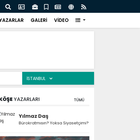
 Kekiği İçin Tarihi Adım: Coğrafi İşaret ve Markalaşma
Ağrı 
adı
Prot
YAZARLAR
GALERİ
VİDEO
KÖŞE
YAZARLARI
TÜMÜ
Yılmaz Daş
Bürokratmısın? Yoksa Siyasetçimi?