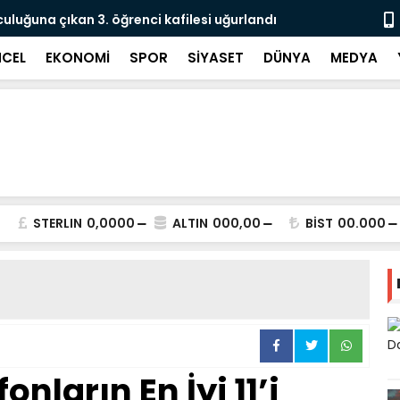
culuğuna çıkan 3. öğrenci kafilesi uğurlandı
Doğubayazıt
Süreci Başl
CEL
EKONOMİ
SPOR
SİYASET
DÜNYA
MEDYA
STERLIN
0,0000
ALTIN
000,00
BİST
00.000
fonların En İyi 11’i