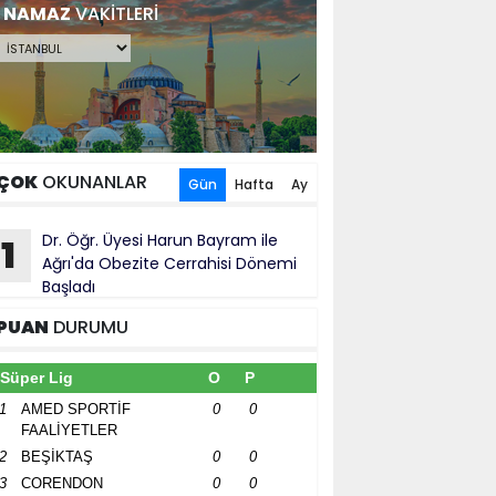
NAMAZ
VAKİTLERİ
ÇOK
OKUNANLAR
Gün
Hafta
Ay
Dr. Öğr. Üyesi Harun Bayram ile
1
Ağrı'da Obezite Cerrahisi Dönemi
Başladı
PUAN
DURUMU
Süper Lig
O
P
1
AMED SPORTİF
0
0
FAALİYETLER
2
BEŞİKTAŞ
0
0
3
CORENDON
0
0