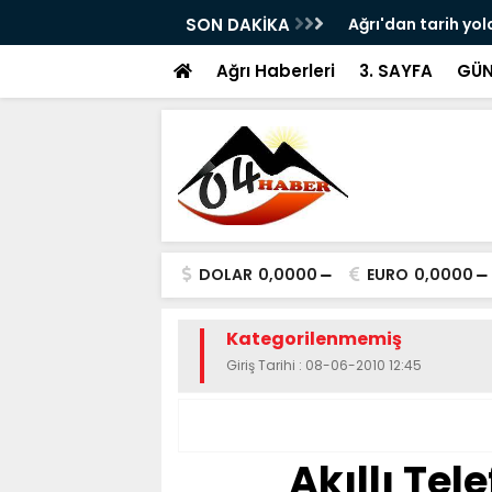
ram ile Ağrı'da Obezite Cerrahisi Dönemi
SON DAKİKA
Ağrı'dan tarih yol
Ağrı Haberleri
3. SAYFA
GÜN
DOLAR
0,0000
EURO
0,0000
Kategorilenmemiş
Giriş Tarihi : 08-06-2010 12:45
Akıllı Tele