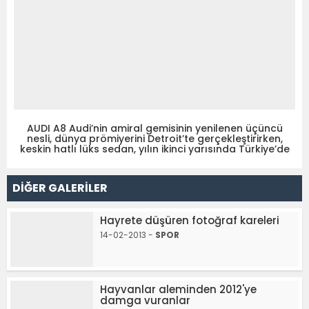
AUDI A8 Audi’nin amiral gemisinin yenilenen üçüncü
nesli, dünya prömiyerini Detroit’te gerçekleştirirken,
keskin hatlı lüks sedan, yılın ikinci yarısında Türkiye’de
DİĞER GALERİLER
Hayrete düşüren fotoğraf kareleri
14-02-2013 -
SPOR
Hayvanlar aleminden 2012'ye
damga vuranlar