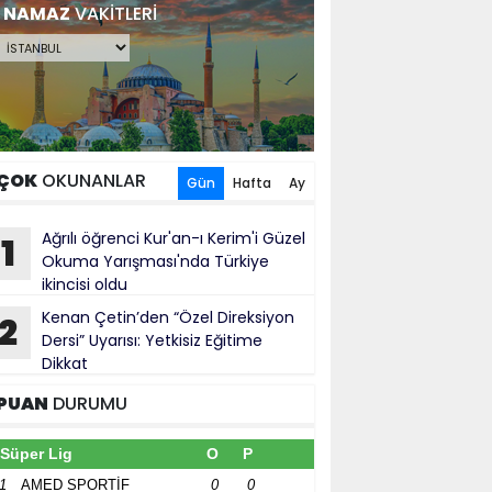
NAMAZ
VAKİTLERİ
ÇOK
OKUNANLAR
Gün
Hafta
Ay
Ağrılı öğrenci Kur'an-ı Kerim'i Güzel
1
Okuma Yarışması'nda Türkiye
ikincisi oldu
Kenan Çetin’den “Özel Direksiyon
2
Dersi” Uyarısı: Yetkisiz Eğitime
Dikkat
PUAN
DURUMU
Süper Lig
O
P
1
AMED SPORTİF
0
0