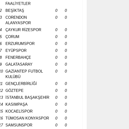
FAALİYETLER
2
BEŞİKTAŞ
0
0
3
CORENDON
0
0
ALANYASPOR
4
ÇAYKUR RİZESPOR
0
0
5
ÇORUM
0
0
6
ERZURUMSPOR
0
0
7
EYÜPSPOR
0
0
8
FENERBAHÇE
0
0
9
GALATASARAY
0
0
10
GAZİANTEP FUTBOL
0
0
KULÜBÜ
11
GENÇLERBİRLİĞİ
0
0
12
GÖZTEPE
0
0
13
İSTANBUL BAŞAKŞEHİR
0
0
14
KASIMPAŞA
0
0
15
KOCAELİSPOR
0
0
16
TÜMOSAN KONYASPOR
0
0
17
SAMSUNSPOR
0
0