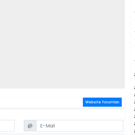
Website Yorumları
Email
@