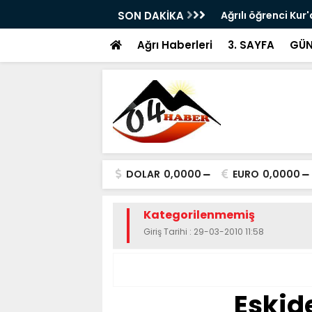
reksiyon Dersi” Uyarısı: Yetkisiz Eğitime
SON DAKİKA
Ağrılı öğrenci Ku
ikincisi oldu
Ağrı Haberleri
3. SAYFA
GÜN
DOLAR
0,0000
EURO
0,0000
Kategorilenmemiş
Giriş Tarihi : 29-03-2010 11:58
Eskid