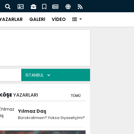
esi Harun Bayram ile Ağrı'da Obezite Cerrahisi Dönemi
Ağrı'
YAZARLAR
GALERİ
VİDEO
KÖŞE
YAZARLARI
TÜMÜ
Yılmaz Daş
Bürokratmısın? Yoksa Siyasetçimi?