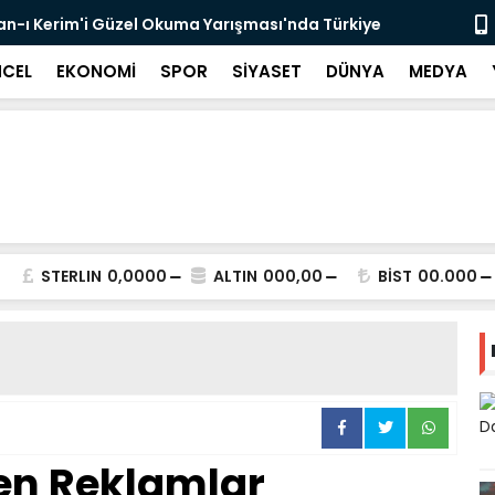
r'an-ı Kerim'i Güzel Okuma Yarışması'nda Türkiye
Dr. Öğr. Üy
Başladı
CEL
EKONOMİ
SPOR
SİYASET
DÜNYA
MEDYA
STERLIN
0,0000
ALTIN
000,00
BİST
00.000
en Reklamlar