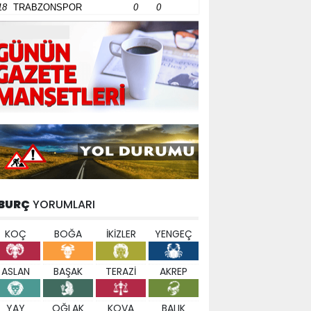
18
TRABZONSPOR
0
0
BURÇ
YORUMLARI
KOÇ
BOĞA
İKİZLER
YENGEÇ
ASLAN
BAŞAK
TERAZİ
AKREP
YAY
OĞLAK
KOVA
BALIK