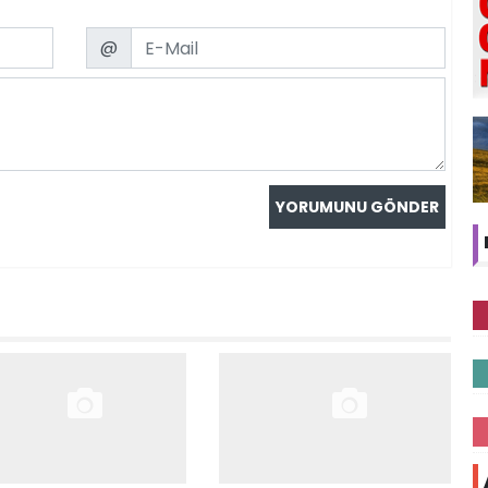
Email
@