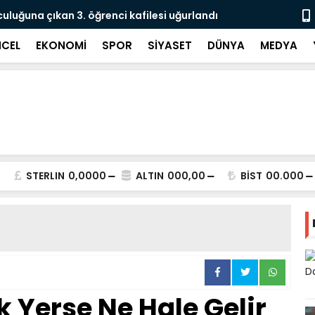
culuğuna çıkan 3. öğrenci kafilesi uğurlandı
Doğubayazıt
Süreci Başl
CEL
EKONOMİ
SPOR
SİYASET
DÜNYA
MEDYA
STERLIN
0,0000
ALTIN
000,00
BİST
00.000
 Yerse Ne Hale Gelir