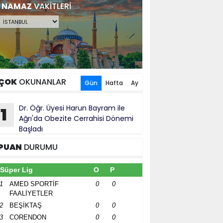
NAMAZ
VAKİTLERİ
ÇOK
OKUNANLAR
Gün
Hafta
Ay
Dr. Öğr. Üyesi Harun Bayram ile
1
Ağrı'da Obezite Cerrahisi Dönemi
Başladı
PUAN
DURUMU
Süper Lig
O
P
1
AMED SPORTİF
0
0
FAALİYETLER
2
BEŞİKTAŞ
0
0
3
CORENDON
0
0