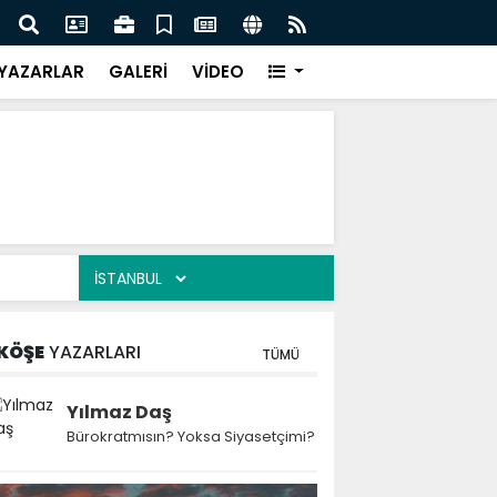
 Kekiği İçin Tarihi Adım: Coğrafi İşaret ve Markalaşma
Ağrı 
adı
Prot
YAZARLAR
GALERİ
VİDEO
KÖŞE
YAZARLARI
TÜMÜ
Yılmaz Daş
Bürokratmısın? Yoksa Siyasetçimi?