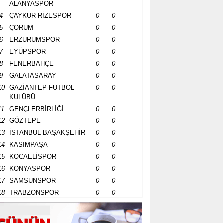
ALANYASPOR
4
ÇAYKUR RİZESPOR
0
0
5
ÇORUM
0
0
6
ERZURUMSPOR
0
0
7
EYÜPSPOR
0
0
8
FENERBAHÇE
0
0
9
GALATASARAY
0
0
10
GAZİANTEP FUTBOL
0
0
KULÜBÜ
11
GENÇLERBİRLİĞİ
0
0
12
GÖZTEPE
0
0
13
İSTANBUL BAŞAKŞEHİR
0
0
14
KASIMPAŞA
0
0
15
KOCAELİSPOR
0
0
16
KONYASPOR
0
0
17
SAMSUNSPOR
0
0
18
TRABZONSPOR
0
0