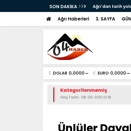
ram ile Ağrı'da Obezite Cerrahisi Dönemi
SON DAKİKA
Ağrı'dan tarih yol
Ağrı Haberleri
3. SAYFA
GÜN
DOLAR
0,0000
EURO
0,0000
Kategorilenmemiş
Giriş Tarihi : 08-03-2010 01:18
Ünlüler Dayak