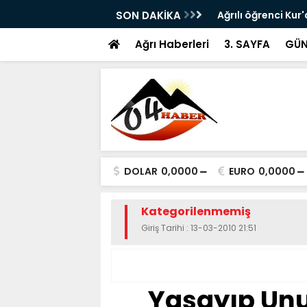
reksiyon Dersi” Uyarısı: Yetkisiz Eğitime
SON DAKİKA
Ağrılı öğrenci Ku
ikincisi oldu
Ağrı Haberleri
3. SAYFA
GÜN
DOLAR
0,0000
EURO
0,0000
Kategorilenmemiş
Giriş Tarihi : 13-03-2010 21:51
Yaşayıp Un