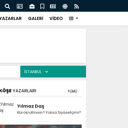
esi Harun Bayram ile Ağrı'da Obezite Cerrahisi Dönemi
Ağrı'
YAZARLAR
GALERİ
VİDEO
KÖŞE
YAZARLARI
TÜMÜ
Yılmaz Daş
Bürokratmısın? Yoksa Siyasetçimi?