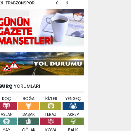
18
TRABZONSPOR
0
0
BURÇ
YORUMLARI
KOÇ
BOĞA
İKİZLER
YENGEÇ
ASLAN
BAŞAK
TERAZİ
AKREP
YAY
OĞLAK
KOVA
BALIK