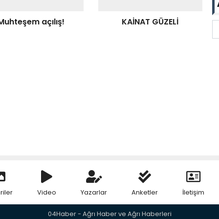
Muhteşem açılış!
KAİNAT GÜZELİ
riler
Video
Yazarlar
Anketler
İletişim
04Haber - Ağrı Haber ve Ağrı Haberleri