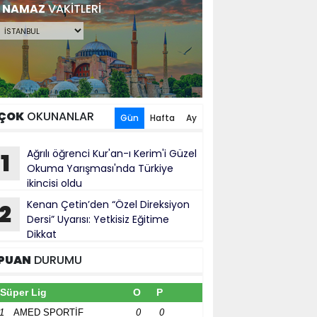
NAMAZ
VAKİTLERİ
ÇOK
OKUNANLAR
Gün
Hafta
Ay
Ağrılı öğrenci Kur'an-ı Kerim'i Güzel
1
Okuma Yarışması'nda Türkiye
ikincisi oldu
Kenan Çetin’den “Özel Direksiyon
2
Dersi” Uyarısı: Yetkisiz Eğitime
Dikkat
PUAN
DURUMU
Süper Lig
O
P
1
AMED SPORTİF
0
0