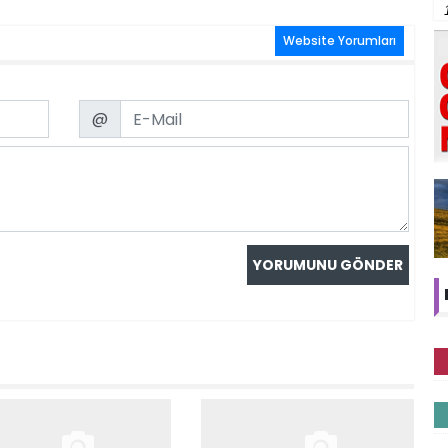
Website Yorumları
Email
@