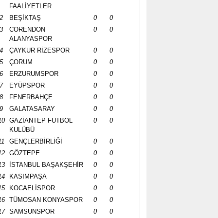
FAALİYETLER
2
BEŞİKTAŞ
0
0
3
CORENDON
0
0
ALANYASPOR
4
ÇAYKUR RİZESPOR
0
0
5
ÇORUM
0
0
6
ERZURUMSPOR
0
0
7
EYÜPSPOR
0
0
8
FENERBAHÇE
0
0
9
GALATASARAY
0
0
10
GAZİANTEP FUTBOL
0
0
KULÜBÜ
11
GENÇLERBİRLİĞİ
0
0
12
GÖZTEPE
0
0
13
İSTANBUL BAŞAKŞEHİR
0
0
14
KASIMPAŞA
0
0
15
KOCAELİSPOR
0
0
16
TÜMOSAN KONYASPOR
0
0
17
SAMSUNSPOR
0
0