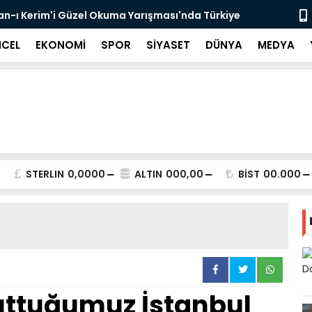
r'an-ı Kerim'i Güzel Okuma Yarışması'nda Türkiye
Dr. Öğr. Üy
Başladı
CEL
EKONOMİ
SPOR
SİYASET
DÜNYA
MEDYA
STERLIN
0,0000
ALTIN
000,00
BİST
00.000
uttuğumuz İstanbul