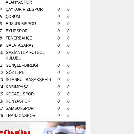
ALANYASPOR
4
ÇAYKUR RİZESPOR
0
0
5
ÇORUM
0
0
6
ERZURUMSPOR
0
0
7
EYÜPSPOR
0
0
8
FENERBAHÇE
0
0
9
GALATASARAY
0
0
10
GAZİANTEP FUTBOL
0
0
KULÜBÜ
11
GENÇLERBİRLİĞİ
0
0
12
GÖZTEPE
0
0
13
İSTANBUL BAŞAKŞEHİR
0
0
14
KASIMPAŞA
0
0
15
KOCAELİSPOR
0
0
16
KONYASPOR
0
0
17
SAMSUNSPOR
0
0
18
TRABZONSPOR
0
0