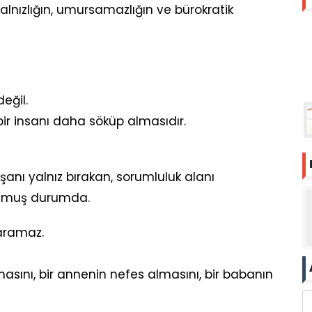
 yalnızlığın, umursamazlığın ve bürokratik
eğil.
bir insanı daha söküp almasıdır.
ışanı yalnız bırakan, sorumluluk alanı
olmuş durumda.
 aramaz.
sını, bir annenin nefes almasını, bir babanın