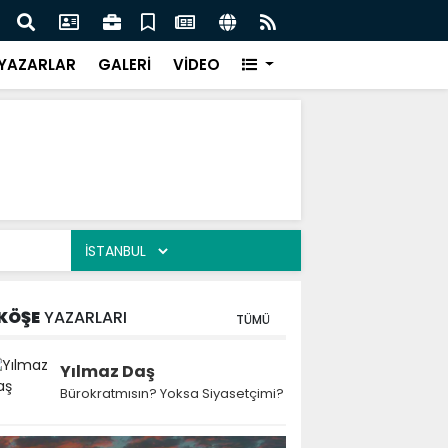
 Kekiği İçin Tarihi Adım: Coğrafi İşaret ve Markalaşma
Ağrı 
adı
Prot
YAZARLAR
GALERİ
VİDEO
KÖŞE
YAZARLARI
TÜMÜ
Yılmaz Daş
Bürokratmısın? Yoksa Siyasetçimi?