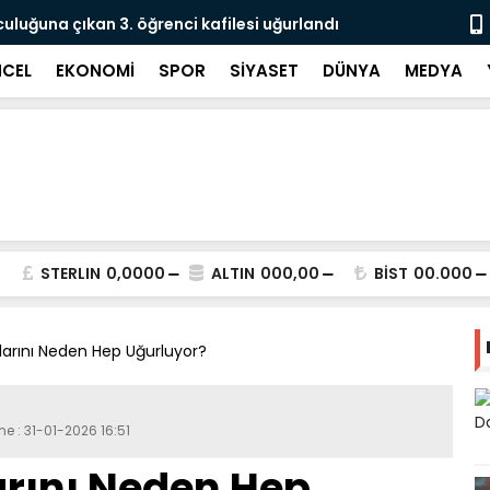
culuğuna çıkan 3. öğrenci kafilesi uğurlandı
Doğubayazıt
Süreci Başl
CEL
EKONOMİ
SPOR
SİYASET
DÜNYA
MEDYA
STERLIN
0,0000
ALTIN
000,00
BİST
00.000
tlarını Neden Hep Uğurluyor?
me : 31-01-2026 16:51
arını Neden Hep