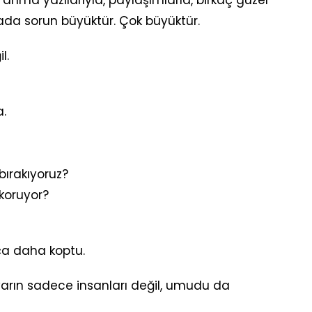
rada sorun büyüktür. Çok büyüktür.
l.
.
bırakıyoruz?
 koruyor?
ça daha koptu.
arın sadece insanları değil, umudu da