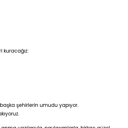
i kuracağız:
nı başka şehirlerin umudu yapıyor.
kıyoruz.
 anma yazılarıyla, paylaşımlarla, birkaç güzel