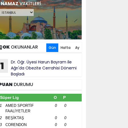
NAMAZ
VAKİTLERİ
ÇOK
OKUNANLAR
Gün
Hafta
Ay
Dr. Öğr. Üyesi Harun Bayram ile
1
Ağrı'da Obezite Cerrahisi Dönemi
Başladı
PUAN
DURUMU
Süper Lig
O
P
1
AMED SPORTİF
0
0
FAALİYETLER
2
BEŞİKTAŞ
0
0
3
CORENDON
0
0