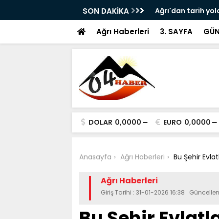
ram ile Ağrı'da Obezite Cerrahisi Dönemi
SON DAKİKA
Ağrı'dan tarih yol
Ağrı Haberleri
3. SAYFA
GÜN
DOLAR
0,0000
EURO
0,0000
Anasayfa
Ağrı Haberleri
Bu Şehir Evla
Ağrı Haberleri
Giriş Tarihi : 31-01-2026 16:38 Güncelle
Bu Şehir Evlatl