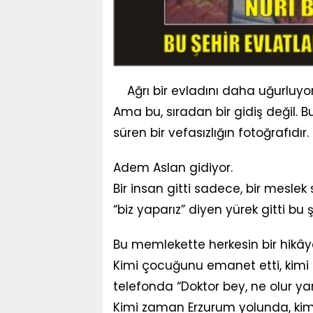
Ağrı bir evladını daha uğurluyor
Ama bu, sıradan bir gidiş değil. Bu
süren bir vefasızlığın fotoğrafıdır.
Adem Aslan gidiyor.
Bir insan gitti sadece, bir meslek s
“biz yaparız” diyen yürek gitti bu 
Bu memlekette herkesin bir hikâye
Kimi çocuğunu emanet etti, kimi a
telefonda “Doktor bey, ne olur y
Kimi zaman Erzurum yolunda, ki