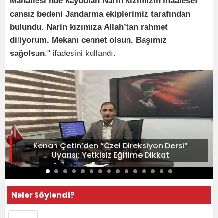
Mahallesi’nde kaybolan Narin kızımızın maalesef
cansız bedeni Jandarma ekiplerimiz tarafından
bulundu. Narin kızımıza Allah’tan rahmet
diliyorum. Mekanı cennet olsun. Başımız
sağolsun
." ifadesini kullandı.
Kenan Çetin’den “Özel Direksiyon Dersi”
Uyarısı: Yetkisiz Eğitime Dikkat
Neler Söylendi?