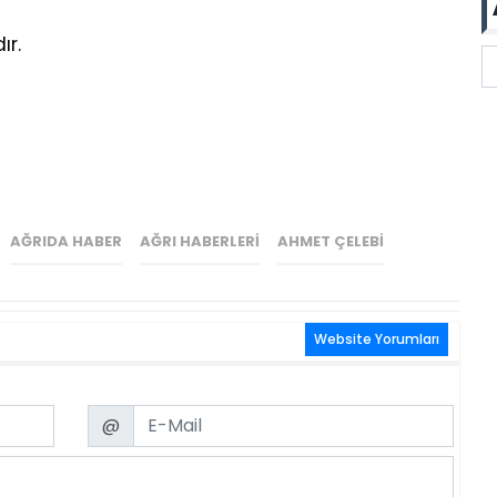
ır.
AĞRIDA HABER
AĞRI HABERLERI
AHMET ÇELEBI
Website Yorumları
Email
@