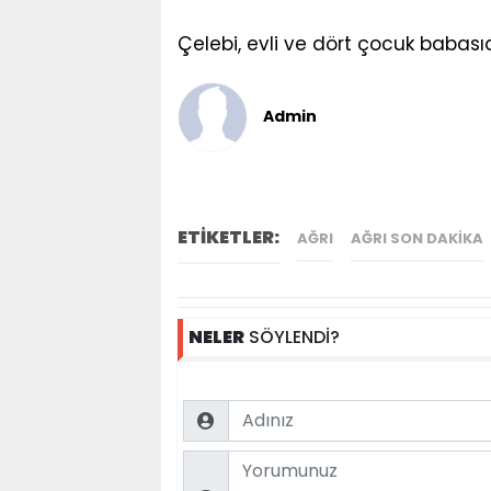
Çelebi, evli ve dört çocuk babasıd
Admin
ETİKETLER:
AĞRI
AĞRI SON DAKIKA
NELER
SÖYLENDİ?
Name
Comment