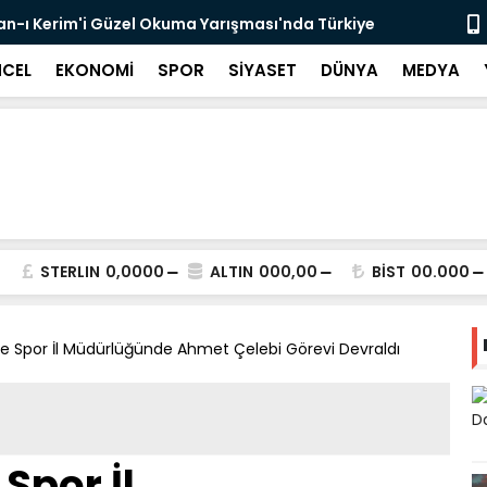
r'an-ı Kerim'i Güzel Okuma Yarışması'nda Türkiye
Dr. Öğr. Üy
Başladı
CEL
EKONOMİ
SPOR
SİYASET
DÜNYA
MEDYA
STERLIN
0,0000
ALTIN
000,00
BİST
00.000
ve Spor İl Müdürlüğünde Ahmet Çelebi Görevi Devraldı
Spor İl