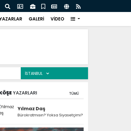
esi Harun Bayram ile Ağrı'da Obezite Cerrahisi Dönemi
Ağrı'
YAZARLAR
GALERİ
VİDEO
KÖŞE
YAZARLARI
TÜMÜ
Yılmaz Daş
Bürokratmısın? Yoksa Siyasetçimi?