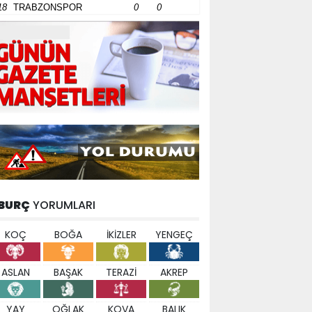
18
TRABZONSPOR
0
0
BURÇ
YORUMLARI
KOÇ
BOĞA
İKİZLER
YENGEÇ
ASLAN
BAŞAK
TERAZİ
AKREP
YAY
OĞLAK
KOVA
BALIK