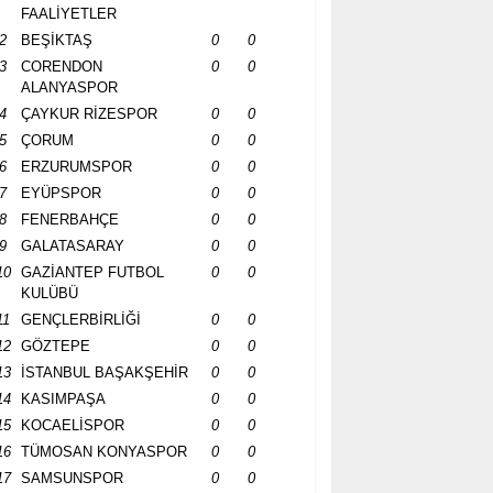
FAALİYETLER
2
BEŞİKTAŞ
0
0
3
CORENDON
0
0
ALANYASPOR
4
ÇAYKUR RİZESPOR
0
0
5
ÇORUM
0
0
6
ERZURUMSPOR
0
0
7
EYÜPSPOR
0
0
8
FENERBAHÇE
0
0
9
GALATASARAY
0
0
10
GAZİANTEP FUTBOL
0
0
KULÜBÜ
11
GENÇLERBİRLİĞİ
0
0
12
GÖZTEPE
0
0
13
İSTANBUL BAŞAKŞEHİR
0
0
14
KASIMPAŞA
0
0
15
KOCAELİSPOR
0
0
16
TÜMOSAN KONYASPOR
0
0
17
SAMSUNSPOR
0
0