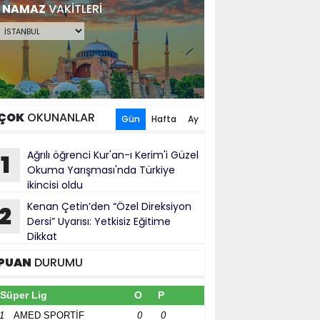
NAMAZ
VAKİTLERİ
ÇOK
OKUNANLAR
Gün
Hafta
Ay
Ağrılı öğrenci Kur'an-ı Kerim'i Güzel
1
Okuma Yarışması'nda Türkiye
ikincisi oldu
Kenan Çetin’den “Özel Direksiyon
2
Dersi” Uyarısı: Yetkisiz Eğitime
Dikkat
PUAN
DURUMU
Süper Lig
O
P
1
AMED SPORTİF
0
0