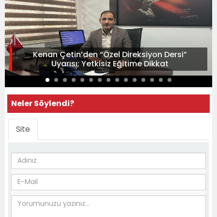
Kenan Çetin’den “Özel Direksiyon Dersi”
Uyarısı: Yetkisiz Eğitime Dikkat
Neler Söylendi?
Site