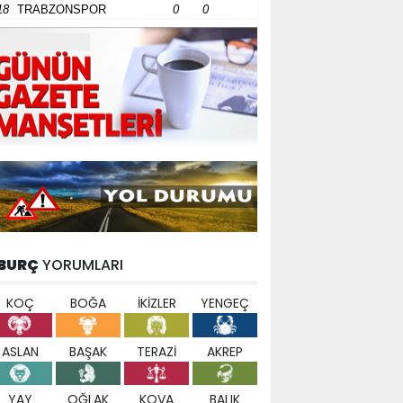
18
TRABZONSPOR
0
0
BURÇ
YORUMLARI
KOÇ
BOĞA
İKİZLER
YENGEÇ
ASLAN
BAŞAK
TERAZİ
AKREP
YAY
OĞLAK
KOVA
BALIK