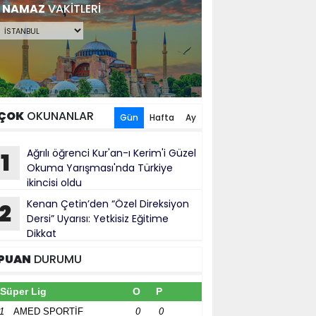
NAMAZ
VAKİTLERİ
ÇOK
OKUNANLAR
Gün
Hafta
Ay
Ağrılı öğrenci Kur'an-ı Kerim'i Güzel
1
Okuma Yarışması'nda Türkiye
ikincisi oldu
Kenan Çetin’den “Özel Direksiyon
2
Dersi” Uyarısı: Yetkisiz Eğitime
Dikkat
PUAN
DURUMU
Süper Lig
O
P
1
AMED SPORTİF
0
0