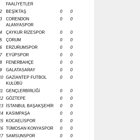
FAALİYETLER
2
BEŞİKTAŞ
0
0
3
CORENDON
0
0
ALANYASPOR
4
ÇAYKUR RİZESPOR
0
0
5
ÇORUM
0
0
6
ERZURUMSPOR
0
0
7
EYÜPSPOR
0
0
8
FENERBAHÇE
0
0
9
GALATASARAY
0
0
10
GAZİANTEP FUTBOL
0
0
KULÜBÜ
11
GENÇLERBİRLİĞİ
0
0
12
GÖZTEPE
0
0
13
İSTANBUL BAŞAKŞEHİR
0
0
14
KASIMPAŞA
0
0
15
KOCAELİSPOR
0
0
16
TÜMOSAN KONYASPOR
0
0
17
SAMSUNSPOR
0
0