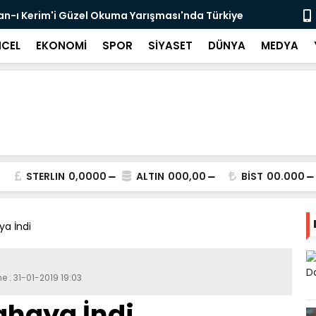
r'an-ı Kerim'i Güzel Okuma Yarışması'nda Türkiye
Dr. Öğr. Üy
Başladı
CEL
EKONOMİ
SPOR
SİYASET
DÜNYA
MEDYA
STERLIN
0,0000
ALTIN
000,00
BİST
00.000
a İndi
e : 31-01-2019 19:03
ahaya İndi