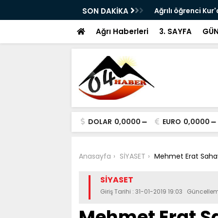
reksiyon Dersi” Uyarısı: Yetkisiz Eğitime
SON DAKİKA
Ağrılı öğrenci Ku
ikincisi oldu
Ağrı Haberleri
3. SAYFA
GÜN
DOLAR
0,0000
EURO
0,0000
Anasayfa
SİYASET
Mehmet Erat Sahay
SİYASET
Giriş Tarihi : 31-01-2019 19:03 Güncellem
Mehmet Erat S