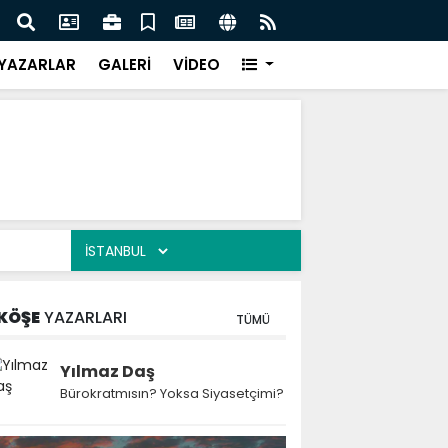
esi Harun Bayram ile Ağrı'da Obezite Cerrahisi Dönemi
Ağrı'
YAZARLAR
GALERİ
VİDEO
KÖŞE
YAZARLARI
TÜMÜ
Yılmaz Daş
Bürokratmısın? Yoksa Siyasetçimi?