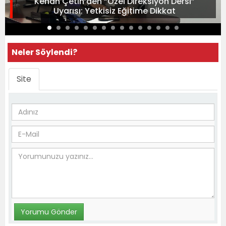
Kenan Çetin’den “Özel Direksiyon Dersi”
Uyarısı: Yetkisiz Eğitime Dikkat
Neler Söylendi?
Site